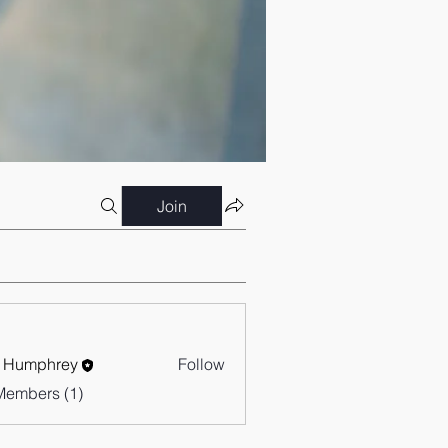
Join
 Humphrey
Follow
Members (1)