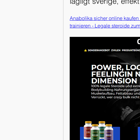
lagligt sverige, effekt
Anabolika sicher online kaufen a
trainieren - Legale steroide zu