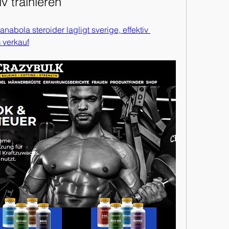
iv trainieren
nabola steroider lagligt sverige, effektiv 
m verkauf