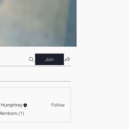
Join
 Humphrey
Follow
Members (1)