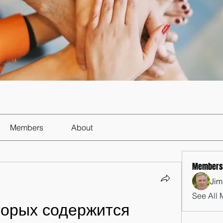
Members
About
Members
Jim
See All 
торых содержится 