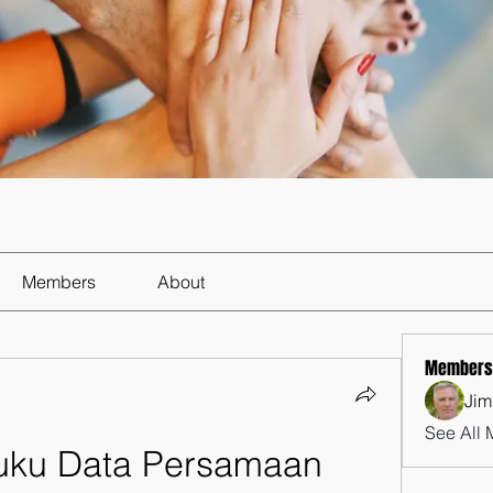
Members
About
Members
Jim
See All 
ku Data Persamaan 