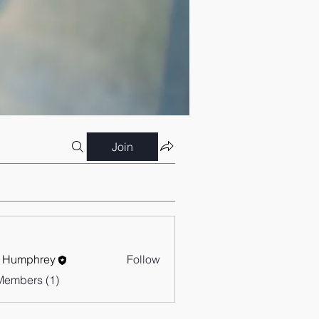
Join
 Humphrey
Follow
Members (1)