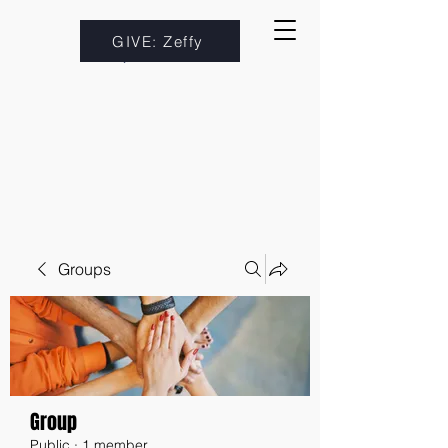
GIVE: Zeffy
Groups
Group
Public
·
1 member