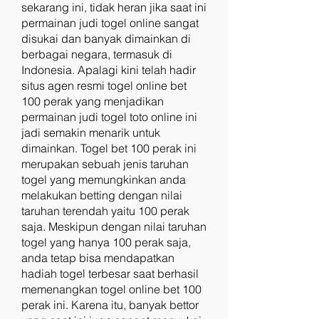
sekarang ini, tidak heran jika saat ini 
permainan judi togel online sangat 
disukai dan banyak dimainkan di 
berbagai negara, termasuk di 
Indonesia. Apalagi kini telah hadir 
situs agen resmi togel online bet 
100 perak yang menjadikan 
permainan judi togel toto online ini 
jadi semakin menarik untuk 
dimainkan. Togel bet 100 perak ini 
merupakan sebuah jenis taruhan 
togel yang memungkinkan anda 
melakukan betting dengan nilai 
taruhan terendah yaitu 100 perak 
saja. Meskipun dengan nilai taruhan 
togel yang hanya 100 perak saja, 
anda tetap bisa mendapatkan 
hadiah togel terbesar saat berhasil 
memenangkan togel online bet 100 
perak ini. Karena itu, banyak bettor 