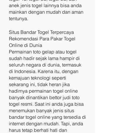
anek jenis togel lainnya bisa anda 
mainkan dengan mudah dan aman 
tentunya.
Situs Bandar Togel Terpercaya 
Rekomendasi Para Pakar Togel 
Online di Dunia
Permainan toto gelap atau togel 
sudah hadir sejak lama hampir di 
seluruh negara di dunia, termasuk 
di Indonesia. Karena itu, dengan 
kemajuan teknologi seperti 
sekarang ini, tidak heran jika 
hadirnya permainan togel online 
banyak dinantikan bettor judi toto 
togel resmi. Saat ini anda juga bisa 
menemukan banyak jenis situs 
bandar togel online yang tersedia di 
internet dengan mudah. Tapi, anda 
harus tetap berhati hati dan 