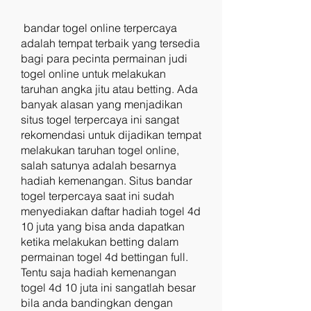
 bandar togel online terpercaya 
adalah tempat terbaik yang tersedia 
bagi para pecinta permainan judi 
togel online untuk melakukan 
taruhan angka jitu atau betting. Ada 
banyak alasan yang menjadikan 
situs togel terpercaya ini sangat 
rekomendasi untuk dijadikan tempat 
melakukan taruhan togel online, 
salah satunya adalah besarnya 
hadiah kemenangan. Situs bandar 
togel terpercaya saat ini sudah 
menyediakan daftar hadiah togel 4d 
10 juta yang bisa anda dapatkan 
ketika melakukan betting dalam 
permainan togel 4d bettingan full. 
Tentu saja hadiah kemenangan 
togel 4d 10 juta ini sangatlah besar 
bila anda bandingkan dengan 