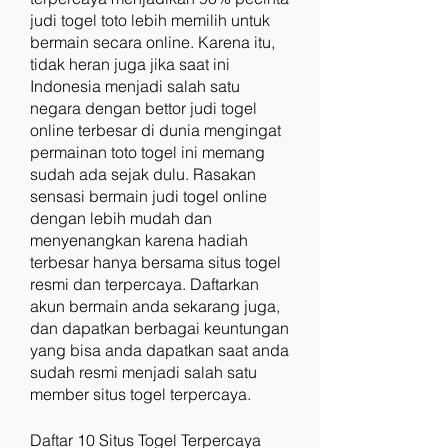
judi togel toto lebih memilih untuk 
bermain secara online. Karena itu, 
tidak heran juga jika saat ini 
Indonesia menjadi salah satu 
negara dengan bettor judi togel 
online terbesar di dunia mengingat 
permainan toto togel ini memang 
sudah ada sejak dulu. Rasakan 
sensasi bermain judi togel online 
dengan lebih mudah dan 
menyenangkan karena hadiah 
terbesar hanya bersama situs togel 
resmi dan terpercaya. Daftarkan 
akun bermain anda sekarang juga, 
dan dapatkan berbagai keuntungan 
yang bisa anda dapatkan saat anda 
sudah resmi menjadi salah satu 
member situs togel terpercaya.
Daftar 10 Situs Togel Terpercaya 