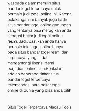
waspada dalam memilih situs 
bandar togel terpercaya untuk 
bermain judi togel online ini. Karena 
belakangan ini banyak juga hadir 
situs bandar togel online gadungan 
yang tentunya bisa merugikan anda 
sebagai bettor judi togel online 
resmi. Jadi, pastikan anda hanya 
bermain toto togel online hanya 
pada situs bandar togel resmi dan 
terpercaya yang sudah 
mengantongi lisensi resmi 
perjudian online saja.Berikut ini 
adalah beberapa daftar situs 
bandar togel terpercaya 
rekomendasi para pakar togel 
online di dunia yang bisa anda pilih 
:
Situs Togel Terpercaya Macau Pools