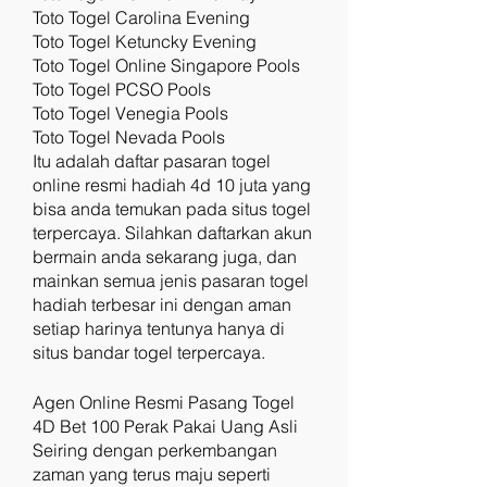
Toto Togel Carolina Evening
Toto Togel Ketuncky Evening
Toto Togel Online Singapore Pools
Toto Togel PCSO Pools
Toto Togel Venegia Pools
Toto Togel Nevada Pools
Itu adalah daftar pasaran togel 
online resmi hadiah 4d 10 juta yang 
bisa anda temukan pada situs togel 
terpercaya. Silahkan daftarkan akun 
bermain anda sekarang juga, dan 
mainkan semua jenis pasaran togel 
hadiah terbesar ini dengan aman 
setiap harinya tentunya hanya di 
situs bandar togel terpercaya.
Agen Online Resmi Pasang Togel 
4D Bet 100 Perak Pakai Uang Asli
Seiring dengan perkembangan 
zaman yang terus maju seperti 