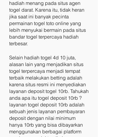
hadiah menang pada situs agen 
togel darat. Karena itu, tidak heran 
jika saat ini banyak pecinta 
permainan togel toto online yang 
lebih menyukai bermain pada situs 
bandar togel terpercaya hadiah 
terbesar.
Selain hadiah togel 4d 10 juta, 
alasan lain yang menjadikan situs 
togel terpercaya menjadi tempat 
terbaik melakukan betting adalah 
karena situs resmi ini menyediakan 
layanan deposit togel 10rb. Tahukah 
anda apa itu togel deposit 10rb ? 
layanan togel deposit 10rb adalah 
sebuah jenis layanan pembayaran 
deposit dengan nilai minimum 
hanya 10rb yang bisa dibayarkan 
menggunakan berbagai platform 