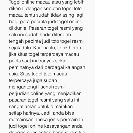
Togel online macau atau yang lebih 
dikenal dengan sebutan togel toto 
macau tentu sudah tidak asing lagi 
bagi para pecinta judi togel online 
di dunia. Pasaran togel resmi yang 
satu ini sudah hadir ditengah 
tengah pecinta judi toto togel resmi 
sejak dulu. Karena itu, tidak heran 
jika situs togel terpercaya macau 
pools saat ini banyak sekali 
peminatnya dari berbagai kalangan 
usia. Situs togel toto macau 
terpercaya juga sudah 
mengantongi lisensi resmi 
perjudian online yang menjadikan 
pasaran togel resmi yang satu ini 
sangat aman untuk dimainkan 
setiap harinya. Jadi, anda bisa 
memainkan aneka jenis permainan 
judi togel online kesayangan anda 
dengan puas setiap harinya di situs 