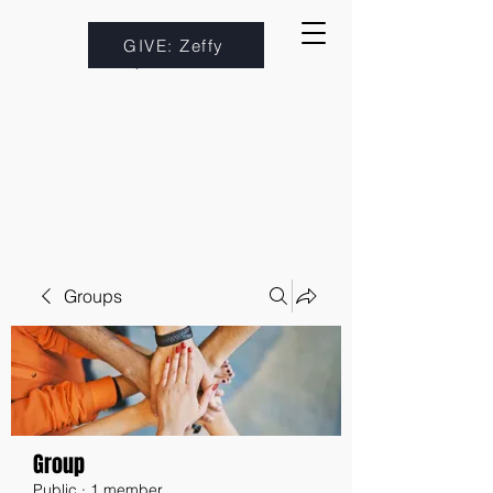
GIVE: Zeffy
Groups
Group
Public
·
1 member