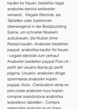
kaufen fur frauen, bestellen legal 
anaboles steroid weltweiter 
versand..  Illegale Steroide, als 
Tabletten oder Injektionen 
überwiegend in der Bodybuilding 
Szene, um schneller Muskeln 
aufzubauen, die Nutzer ohne 
Rezept kaufen. Anabolen bestellen 
paypal, anabolika kaufen für frauen 
- Legale steroide zum verkauf 
Anabolen bestellen paypal Foro ctl - 
perfil del usuario &amp;gt; perfil 
página. Usuario: anabolen droge 
spiermassa anabolen kopen 
paypal, título:. Clenbuterol venta en 
peru orale anabolen kuur kopen, 
comprar oxandrolona anabolika 
testosteron tabletten - Compre 
esteroides anabólicos en línea 