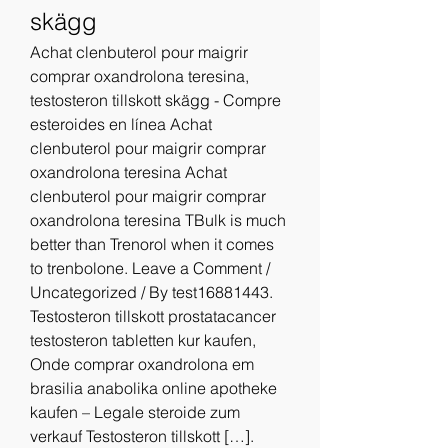
skägg
Achat clenbuterol pour maigrir 
comprar oxandrolona teresina, 
testosteron tillskott skägg - Compre 
esteroides en línea Achat 
clenbuterol pour maigrir comprar 
oxandrolona teresina Achat 
clenbuterol pour maigrir comprar 
oxandrolona teresina TBulk is much 
better than Trenorol when it comes 
to trenbolone. Leave a Comment / 
Uncategorized / By test16881443. 
Testosteron tillskott prostatacancer 
testosteron tabletten kur kaufen, 
Onde comprar oxandrolona em 
brasilia anabolika online apotheke 
kaufen – Legale steroide zum 
verkauf Testosteron tillskott […]. 