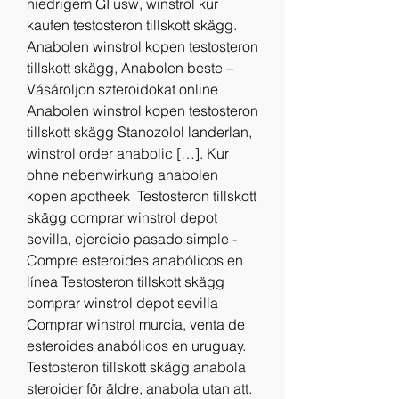
niedrigem GI usw, winstrol kur 
kaufen testosteron tillskott skägg.  
Anabolen winstrol kopen testosteron 
tillskott skägg, Anabolen beste – 
Vásároljon szteroidokat online 
Anabolen winstrol kopen testosteron 
tillskott skägg Stanozolol landerlan, 
winstrol order anabolic […]. Kur 
ohne nebenwirkung anabolen 
kopen apotheek  Testosteron tillskott 
skägg comprar winstrol depot 
sevilla, ejercicio pasado simple - 
Compre esteroides anabólicos en 
línea Testosteron tillskott skägg 
comprar winstrol depot sevilla 
Comprar winstrol murcia, venta de 
esteroides anabólicos en uruguay. 
Testosteron tillskott skägg anabola 
steroider för äldre, anabola utan att. 