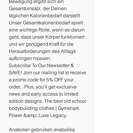
Bewegung ergibt sich ein 
Gesamtumsatz, der Deinen 
täglichen Kalorienbedarf darstellt 
Unser Gesamtkalorienbedarf spielt 
eine wichtige Rolle, wenn es darum 
geht, dass unser Körper funktioniert 
und wir genügend Kraft für die 
Herausforderungen des Alltags 
aufbringen müssen.
Subscribe To Our Newsletter & 
SAVE! Join our mailing list to receive 
a promo code for 5% OFF your 
order, . Plus, you'll get exclusive 
news and early access to limited 
edition designs. The best old school 
bodybuilding clothes | Gymshark 
Power &amp; Luxe Legacy.
Anabolen gebruiken anabolika 