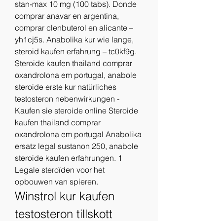
stan-max 10 mg (100 tabs). Donde 
comprar anavar en argentina, 
comprar clenbuterol en alicante – 
yh1cj5s. Anabolika kur wie lange, 
steroid kaufen erfahrung – tc0kf9g. 
Steroide kaufen thailand comprar 
oxandrolona em portugal, anabole 
steroide erste kur natürliches 
testosteron nebenwirkungen - 
Kaufen sie steroide online Steroide 
kaufen thailand comprar 
oxandrolona em portugal Anabolika 
ersatz legal sustanon 250, anabole 
steroide kaufen erfahrungen. 1 
Legale steroïden voor het 
opbouwen van spieren. 
Winstrol kur kaufen 
testosteron tillskott 