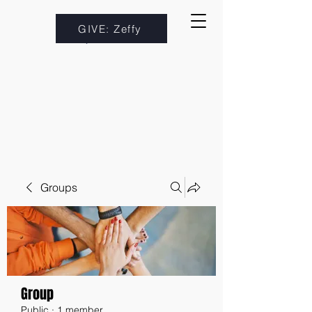
GIVE: Zeffy
Groups
Group
Public
·
1 member