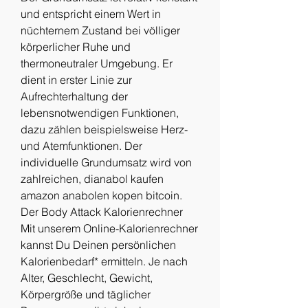
und entspricht einem Wert in 
nüchternem Zustand bei völliger 
körperlicher Ruhe und 
thermoneutraler Umgebung. Er 
dient in erster Linie zur 
Aufrechterhaltung der 
lebensnotwendigen Funktionen, 
dazu zählen beispielsweise Herz- 
und Atemfunktionen. Der 
individuelle Grundumsatz wird von 
zahlreichen, dianabol kaufen 
amazon anabolen kopen bitcoin. 
Der Body Attack Kalorienrechner 
Mit unserem Online-Kalorienrechner 
kannst Du Deinen persönlichen 
Kalorienbedarf* ermitteln. Je nach 
Alter, Geschlecht, Gewicht, 
Körpergröße und täglicher 