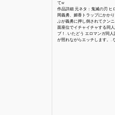
てw
作品詳細 元ネタ：鬼滅の刃 
岡義勇、媚香トラップにかかり
ぶが義勇に押し倒されてクンニ
面座位でイチャイチャする同人誌
ブ！. いたどう エロマンガ同
が照れながらエッチします。. な