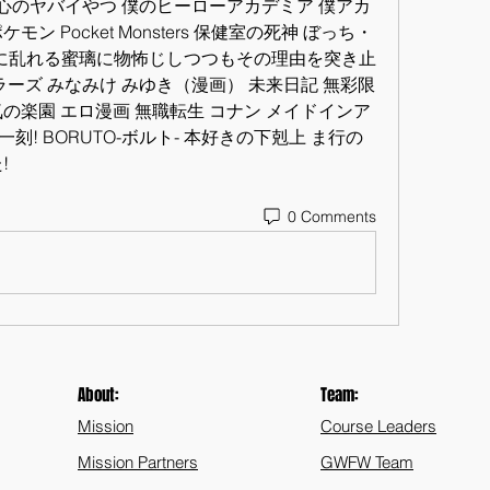
の心のヤバイやつ 僕のヒーローアカデミア 僕アカ 
 Pocket Monsters 保健室の死神 ぼっち・
靡に乱れる蜜璃に物怖じしつつもその理由を突き止
ラーズ みなみけ みゆき（漫画） 未来日記 無彩限
の楽園 エロ漫画 無職転生 コナン メイドインア
一刻! BORUTO-ボルト- 本好きの下剋上 ま行の
!
0 Comments
About:
Team:
Mission
Course Leaders
Mission Partners
GWFW Team