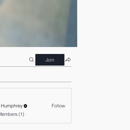
Join
 Humphrey
Follow
Members (1)