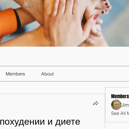
Members
About
Members
Jim
See All 
похудении и диете