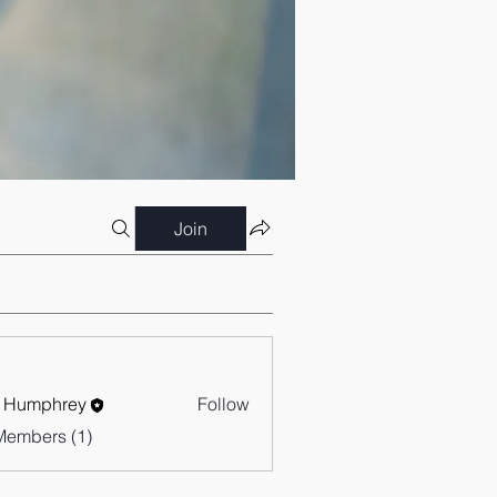
Join
 Humphrey
Follow
Members (1)