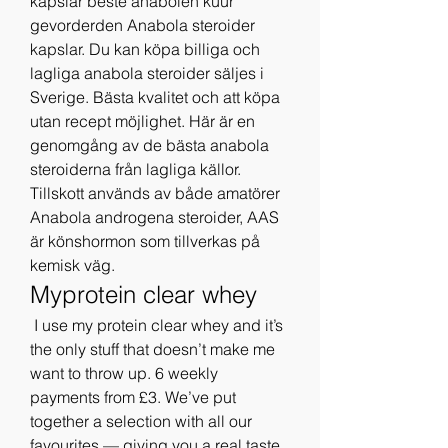
kapslar beste anabolen kuur 
gevorderden Anabola steroider 
kapslar. Du kan köpa billiga och 
lagliga anabola steroider säljes i 
Sverige. Bästa kvalitet och att köpa 
utan recept möjlighet. Här är en 
genomgång av de bästa anabola 
steroiderna från lagliga källor. 
Tillskott används av både amatörer 
Anabola androgena steroider, AAS 
är könshormon som tillverkas på 
kemisk väg. 
Myprotein clear whey
 I use my protein clear whey and it’s 
the only stuff that doesn’t make me 
want to throw up. 6 weekly 
payments from £3. We’ve put 
together a selection with all our 
favourites — giving you a real taste 