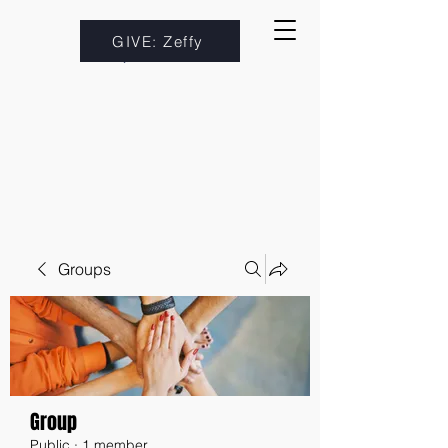
GIVE: Zeffy
Groups
Group
Public
·
1 member