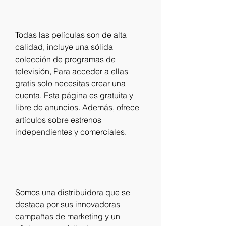
Todas las películas son de alta 
calidad, incluye una sólida 
colección de programas de 
televisión, Para acceder a ellas 
gratis solo necesitas crear una 
cuenta. Esta página es gratuita y 
libre de anuncios. Además, ofrece 
artículos sobre estrenos 
independientes y comerciales.
Somos una distribuidora que se 
destaca por sus innovadoras 
campañas de marketing y un 