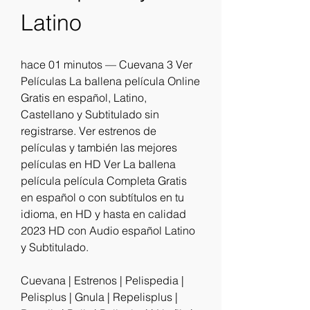
Latino
hace 01 minutos — Cuevana 3 Ver 
Películas La ballena película Online 
Gratis en español, Latino, 
Castellano y Subtitulado sin 
registrarse. Ver estrenos de 
películas y también las mejores 
películas en HD Ver La ballena 
película película Completa Gratis 
en español o con subtítulos en tu 
idioma, en HD y hasta en calidad 
2023 HD con Audio español Latino 
y Subtitulado.
Cuevana | Estrenos | Pelispedia | 
Pelisplus | Gnula | Repelisplus | 