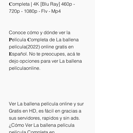
𝐂ompleta | 4K [Blu Ray] 460p - 
720p - 1080p - Flv - Mp4
Conoce cómo y dónde ver la 
𝐏elícula 𝐂ompleta de La ballena 
película(2022) online gratis en 
𝐄spañol. No te preocupes, acá te 
dejo opciones para ver La ballena 
películaonline.
Ver La ballena película online y sur 
Gratis en HD, es fácil en gracias a 
sus servidores, rapidos y sin ads. 
¿Cómo Ver La ballena película 
película Completa en