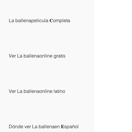
La ballenapelicula 𝐂ompleta
Ver La ballenaonline gratis
Ver La ballenaonline latino
Dónde ver La ballenaen 𝐄spañol