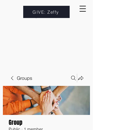
GIVE: Zeffy
Groups
Group
Public
·
1 member