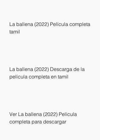
La ballena (2022) Película completa 
tamil
La ballena (2022) Descarga de la 
película completa en tamil
Ver La ballena (2022) Película 
completa para descargar