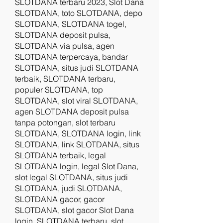
SLOTDANA terbaru 2023, Slot Dana 
SLOTDANA, toto SLOTDANA, depo 
SLOTDANA, SLOTDANA togel, 
SLOTDANA deposit pulsa, 
SLOTDANA via pulsa, agen 
SLOTDANA terpercaya, bandar 
SLOTDANA, situs judi SLOTDANA 
terbaik, SLOTDANA terbaru, 
populer SLOTDANA, top 
SLOTDANA, slot viral SLOTDANA, 
agen SLOTDANA deposit pulsa 
tanpa potongan, slot terbaru 
SLOTDANA, SLOTDANA login, link 
SLOTDANA, link SLOTDANA, situs 
SLOTDANA terbaik, legal 
SLOTDANA login, legal Slot Dana, 
slot legal SLOTDANA, situs judi 
SLOTDANA, judi SLOTDANA, 
SLOTDANA gacor, gacor 
SLOTDANA, slot gacor Slot Dana 
login, SLOTDANA terbaru, slot 