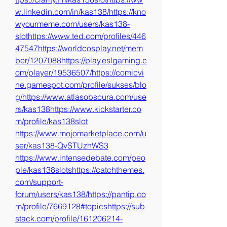
w.linkedin.com/in/kas138/
https://kno
wyourmeme.com/users/kas138-
slot
https://www.ted.com/profiles/446
47547
https://worldcosplay.net/mem
ber/1207088
https://play.eslgaming.c
om/player/19536507/
https://comicvi
ne.gamespot.com/profile/sukses/blo
g/
https://www.atlasobscura.com/use
rs/kas138
https://www.kickstarter.co
m/profile/kas138slot
https://www.mojomarketplace.com/u
ser/kas138-QvSTUzhWS3
https://www.intensedebate.com/peo
ple/kas138slots
https://catchthemes.
com/support-
forum/users/kas138/
https://pantip.co
m/profile/7669128#topics
https://sub
stack.com/profile/161206214-