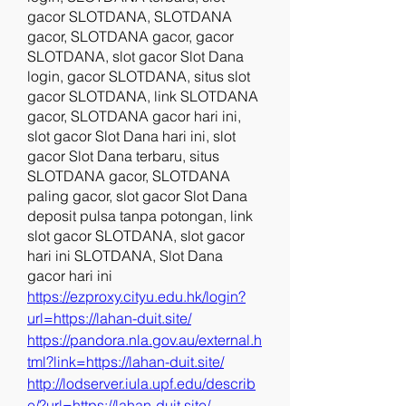
gacor SLOTDANA, SLOTDANA 
gacor, SLOTDANA gacor, gacor 
SLOTDANA, slot gacor Slot Dana 
login, gacor SLOTDANA, situs slot 
gacor SLOTDANA, link SLOTDANA 
gacor, SLOTDANA gacor hari ini, 
slot gacor Slot Dana hari ini, slot 
gacor Slot Dana terbaru, situs 
SLOTDANA gacor, SLOTDANA 
paling gacor, slot gacor Slot Dana 
deposit pulsa tanpa potongan, link 
slot gacor SLOTDANA, slot gacor 
hari ini SLOTDANA, Slot Dana 
gacor hari ini
https://ezproxy.cityu.edu.hk/login?
url=https://lahan-duit.site/
https://pandora.nla.gov.au/external.h
tml?link=https://lahan-duit.site/
http://lodserver.iula.upf.edu/describ
e/?url=https://lahan-duit.site/