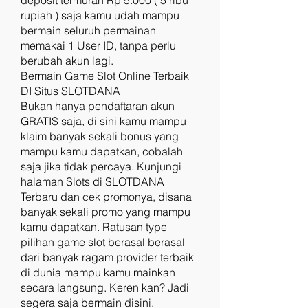
deposit termurah Rp 5.000 ( 5 ribu 
rupiah ) saja kamu udah mampu 
bermain seluruh permainan 
memakai 1 User ID, tanpa perlu 
berubah akun lagi.
Bermain Game Slot Online Terbaik 
DI Situs SLOTDANA
Bukan hanya pendaftaran akun 
GRATIS saja, di sini kamu mampu 
klaim banyak sekali bonus yang 
mampu kamu dapatkan, cobalah 
saja jika tidak percaya. Kunjungi 
halaman Slots di SLOTDANA 
Terbaru dan cek promonya, disana 
banyak sekali promo yang mampu 
kamu dapatkan. Ratusan type 
pilihan game slot berasal berasal 
dari banyak ragam provider terbaik 
di dunia mampu kamu mainkan 
secara langsung. Keren kan? Jadi 
segera saja bermain disini.