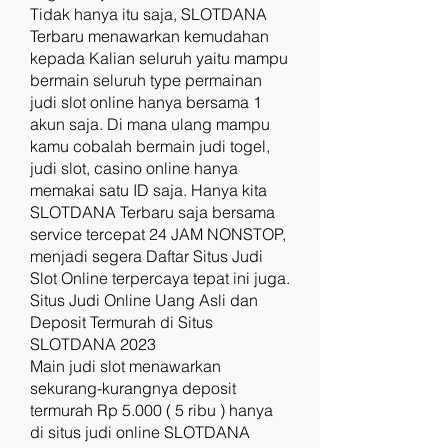
Tidak hanya itu saja, SLOTDANA 
Terbaru menawarkan kemudahan 
kepada Kalian seluruh yaitu mampu 
bermain seluruh type permainan 
judi slot online hanya bersama 1 
akun saja. Di mana ulang mampu 
kamu cobalah bermain judi togel, 
judi slot, casino online hanya 
memakai satu ID saja. Hanya kita 
SLOTDANA Terbaru saja bersama 
service tercepat 24 JAM NONSTOP, 
menjadi segera Daftar Situs Judi 
Slot Online terpercaya tepat ini juga.
Situs Judi Online Uang Asli dan 
Deposit Termurah di Situs 
SLOTDANA 2023
Main judi slot menawarkan 
sekurang-kurangnya deposit 
termurah Rp 5.000 ( 5 ribu ) hanya 
di situs judi online SLOTDANA 