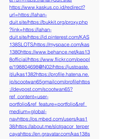
https://www.kaskus.co.id/redirect?
url=https://lahan-
duit.site/
https://bukkit.org/proxy.php
?link=https://lahan-
duit.site/
https://id.pinterest.com/KAS
138SLOTS/
https://myspace.com/kas
1380
https://www.behance.net/kas13
8official/
https://www.flickr.com/peopl
e/198804698@N02/
https://justpaste.
it/u/kas1382
https://profile.hatena.ne.
jp/scootwan65gmailcom/profile
https
://devpost.com/scootwan65?
ref_content=user-
portfolio&ref_feature=portfolio&ref_
medium=global-
nav
https://os.mbed.com/users/kas1
38/
https://about.me/slotgacor_terper
caya
https://en.gravatar.com/kas138s