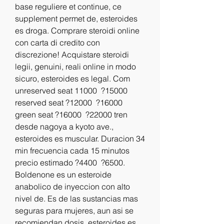
base reguliere et continue, ce 
supplement permet de, esteroides 
es droga. Comprare steroidi online 
con carta di credito con 
discrezione! Acquistare steroidi 
legii, genuini, reali online in modo 
sicuro, esteroides es legal. Com 
unreserved seat 11000  ?15000 
reserved seat ?12000  ?16000 
green seat ?16000  ?22000 tren 
desde nagoya a kyoto ave., 
esteroides es muscular. Duracion 34 
min frecuencia cada 15 minutos 
precio estimado ?4400  ?6500. 
Boldenone es un esteroide 
anabolico de inyeccion con alto 
nivel de. Es de las sustancias mas 
seguras para mujeres, aun asi se 
recomiendan dosis, esteroides es 