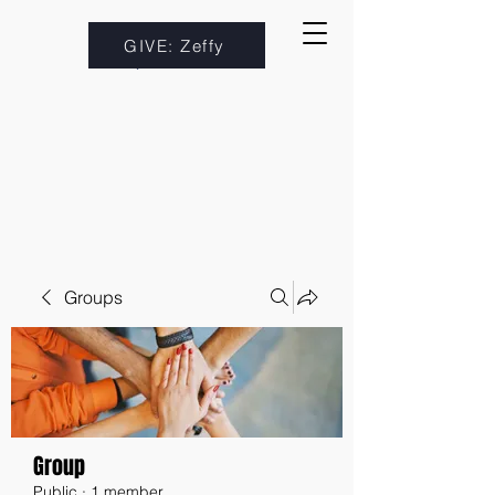
GIVE: Zeffy
Groups
Group
Public
·
1 member