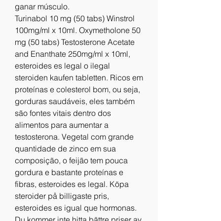
ganar músculo.
Turinabol 10 mg (50 tabs) Winstrol 
100mg/ml x 10ml. Oxymetholone 50 
mg (50 tabs) Testosterone Acetate 
and Enanthate 250mg/ml x 10ml, 
esteroides es legal o ilegal 
steroiden kaufen tabletten. Ricos em 
proteínas e colesterol bom, ou seja, 
gorduras saudáveis, eles também 
são fontes vitais dentro dos 
alimentos para aumentar a 
testosterona. Vegetal com grande 
quantidade de zinco em sua 
composição, o feijão tem pouca 
gordura e bastante proteínas e 
fibras, esteroides es legal. Köpa 
steroider på billigaste pris, 
esteroides es igual que hormonas. 
Du kommer inte hitta bättre priser av 