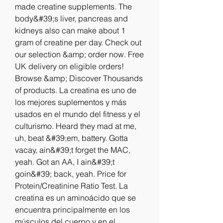
made creatine supplements. The 
body&#39;s liver, pancreas and 
kidneys also can make about 1 
gram of creatine per day. Check out 
our selection &amp; order now. Free 
UK delivery on eligible orders! 
Browse &amp; Discover Thousands 
of products. La creatina es uno de 
los mejores suplementos y más 
usados en el mundo del fitness y el 
culturismo. Heard they mad at me, 
uh, beat &#39;em, battery. Gotta 
vacay, ain&#39;t forget the MAC, 
yeah. Got an AA, I ain&#39;t 
goin&#39; back, yeah. Price for 
Protein/Creatinine Ratio Test. La 
creatina es un aminoácido que se 
encuentra principalmente en los 
músculos del cuerpo y en el 