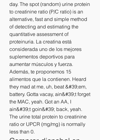
day. The spot (random) urine protein 
to creatinine ratio (P/C ratio) is an 
alternative, fast and simple method 
of detecting and estimating the 
quantitative assessment of 
proteinuria. La creatina está 
considerada uno de los mejores 
suplementos deportivos para 
aumentar músculos y fuerza. 
Además, te proponemos 15 
alimentos que la contienen. Heard 
they mad at me, uh, beat &#39;em, 
battery. Gotta vacay, ain&#39;t forget 
the MAC, yeah. Got an AA, I 
ain&#39;t goin&#39; back, yeah. 
The urine total protein to creatinine 
ratio or UPCR (mg/mg) is normally 
less than 0. 