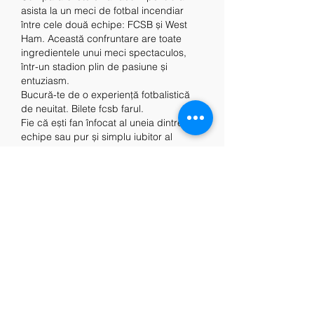
asista la un meci de fotbal incendiar 
între cele două echipe: FCSB și West 
Ham. Această confruntare are toate 
ingredientele unui meci spectaculos, 
într-un stadion plin de pasiune și 
entuziasm.
Bucură-te de o experiență fotbalistică 
de neuitat. Bilete fcsb farul.
Fie că ești fan înfocat al uneia dintre 
echipe sau pur și simplu iubitor al 
fotbalului, acest meci este o ocazie 
unică de a vedea jucătorii tăi preferați în 
acțiune. Atmosfera din jurul stadionului 
va fi electrică, iar tu vei face parte din 
această atmosferă incendiară.
Asigură-ți locul în tribună. Bilete fcsb 
viking pret.
Achiziționând bilete acum, vei putea să-
ți asiguri un loc în tribună și să te bucuri 
de toate momentele importante ale 
meciului în timp real. Nu rata ocazia de 
a fi martorul unui joc palpitant, în care 