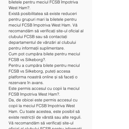
biletele pentru meciul FCSB împotriva 
West Ham?.
Există posibilitatea să existe reduceri 
pentru grupuri mari la biletele pentru 
meciul FCSB împotriva West Ham. Vă 
recomandăm să verificați site-ul oficial al 
clubului FCSB sau să contactați 
departamentul de vânzări al clubului 
pentru informații suplimentare.
Cum pot cumpăra bilete pentru meciul 
FCSB vs Silkeborg?.
Pentru a cumpăra bilete pentru meciul 
FCSB vs Silkeborg, puteți accesa 
platforma noastră online și să faceți o 
rezervare în avans.
Este permis accesul cu copii la meciul 
FCSB împotriva West Ham?.
Da, de obicei este permis accesul cu 
copii la meciul FCSB împotriva West 
Ham. Cu toate acestea, este posibil să 
existe restricții de vârstă sau alte reguli. 
Vă recomandăm să verificați site-ul 
oficial al clubului FCSB pentru informații 