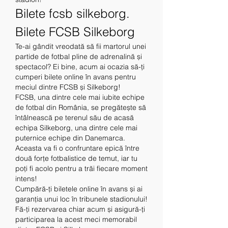
Bilete fcsb silkeborg. 
Bilete FCSB Silkeborg
Te-ai gândit vreodată să fii martorul unei 
partide de fotbal pline de adrenalină și 
spectacol? Ei bine, acum ai ocazia să-ți 
cumperi bilete online în avans pentru 
meciul dintre FCSB și Silkeborg!
FCSB, una dintre cele mai iubite echipe 
de fotbal din România, se pregătește să 
întâlnească pe terenul său de acasă 
echipa Silkeborg, una dintre cele mai 
puternice echipe din Danemarca. 
Aceasta va fi o confruntare epică între 
două forțe fotbalistice de temut, iar tu 
poți fi acolo pentru a trăi fiecare moment 
intens!
Cumpără-ți biletele online în avans și ai 
garanția unui loc în tribunele stadionului! 
Fă-ți rezervarea chiar acum și asigură-ți 
participarea la acest meci memorabil 