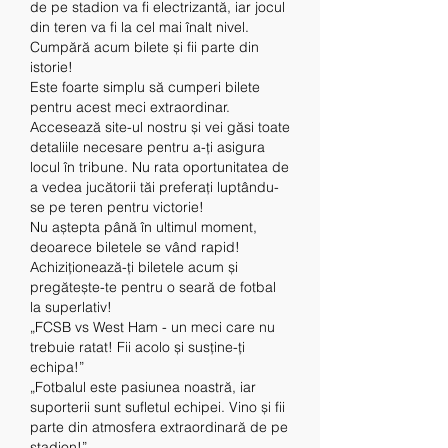
de pe stadion va fi electrizantă, iar jocul 
din teren va fi la cel mai înalt nivel.
Cumpără acum bilete și fii parte din 
istorie!
Este foarte simplu să cumperi bilete 
pentru acest meci extraordinar. 
Accesează site-ul nostru și vei găsi toate 
detaliile necesare pentru a-ți asigura 
locul în tribune. Nu rata oportunitatea de 
a vedea jucătorii tăi preferați luptându-
se pe teren pentru victorie!
Nu aștepta până în ultimul moment, 
deoarece biletele se vând rapid! 
Achiziționează-ți biletele acum și 
pregătește-te pentru o seară de fotbal 
la superlativ!
„FCSB vs West Ham - un meci care nu 
trebuie ratat! Fii acolo și susține-ți 
echipa!”
„Fotbalul este pasiunea noastră, iar 
suporterii sunt sufletul echipei. Vino și fii 
parte din atmosfera extraordinară de pe 
stadion!”