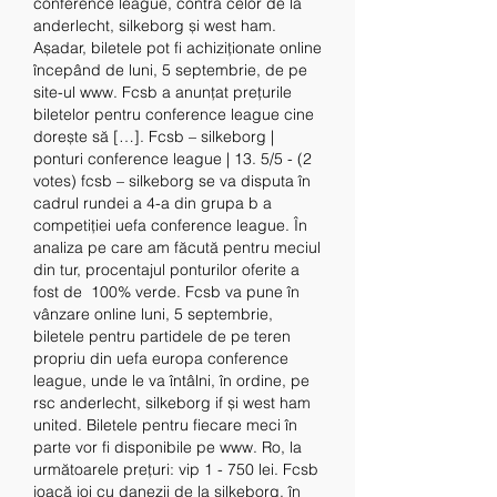
conference league, contra celor de la 
anderlecht, silkeborg și west ham. 
Așadar, biletele pot fi achiziționate online 
începând de luni, 5 septembrie, de pe 
site-ul www. Fcsb a anunțat prețurile 
biletelor pentru conference league cine 
dorește să […]. Fcsb – silkeborg | 
ponturi conference league | 13. 5/5 - (2 
votes) fcsb – silkeborg se va disputa în 
cadrul rundei a 4-a din grupa b a 
competiției uefa conference league. În 
analiza pe care am făcută pentru meciul 
din tur, procentajul ponturilor oferite a 
fost de  100% verde. Fcsb va pune în 
vânzare online luni, 5 septembrie, 
biletele pentru partidele de pe teren 
propriu din uefa europa conference 
league, unde le va întâlni, în ordine, pe 
rsc anderlecht, silkeborg if și west ham 
united. Biletele pentru fiecare meci în 
parte vor fi disponibile pe www. Ro, la 
următoarele prețuri: vip 1 - 750 lei. Fcsb 
joacă joi cu danezii de la silkeborg, în 