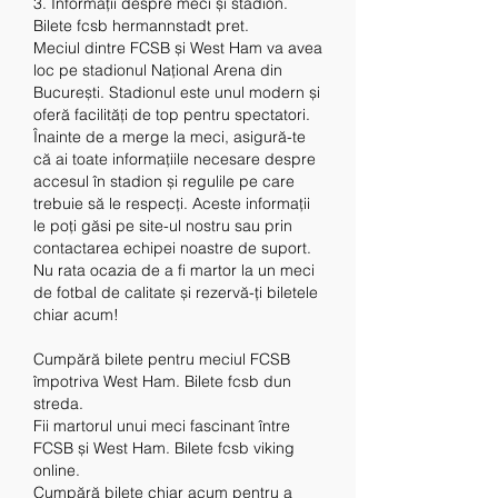
3. Informații despre meci și stadion. 
Bilete fcsb hermannstadt pret.
Meciul dintre FCSB și West Ham va avea 
loc pe stadionul Național Arena din 
București. Stadionul este unul modern și 
oferă facilități de top pentru spectatori.
Înainte de a merge la meci, asigură-te 
că ai toate informațiile necesare despre 
accesul în stadion și regulile pe care 
trebuie să le respecți. Aceste informații 
le poți găsi pe site-ul nostru sau prin 
contactarea echipei noastre de suport.
Nu rata ocazia de a fi martor la un meci 
de fotbal de calitate și rezervă-ți biletele 
chiar acum!
Cumpără bilete pentru meciul FCSB 
împotriva West Ham. Bilete fcsb dun 
streda.
Fii martorul unui meci fascinant între 
FCSB și West Ham. Bilete fcsb viking 
online.
Cumpără bilete chiar acum pentru a 