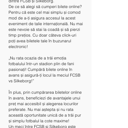
dintre FCSB și Silkeborg.
De ce să alegi să cumperi bilete online? 
Pentru că este cel mai simplu și comod 
mod de a-ți asigura accesul la acest 
eveniment de talie internațională. Nu mai 
este nevoie să stai la coadă și să pierzi 
timp prețios. Cu doar câteva click-uri 
poți avea biletele tale în buzunarul 
electronic!
„Nu rata ocazia de a trăi emoția 
fotbalului într-un stadion plin de fani 
pasionați! Cumpără bilete online în 
avans și asigură-ți locul la meciul FCSB 
vs Silkeborg!”
În plus, prin cumpărarea biletelor online 
în avans, beneficiezi de avantajele unui 
preț mai accesibil și alegerea locurilor 
preferate. Nu mai aștepta și nu rata 
această oportunitate unică de a trăi pur 
și simplu fotbalul la cote maxime!
Un meci între FCSB și Silkeborg este 