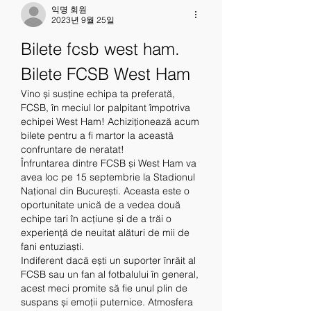
익명 회원
2023년 9월 25일
Bilete fcsb west ham. 
Bilete FCSB West Ham
Vino și susține echipa ta preferată, 
FCSB, în meciul lor palpitant împotriva 
echipei West Ham! Achiziționează acum 
bilete pentru a fi martor la această 
confruntare de neratat!
Înfruntarea dintre FCSB și West Ham va 
avea loc pe 15 septembrie la Stadionul 
Național din București. Aceasta este o 
oportunitate unică de a vedea două 
echipe tari în acțiune și de a trăi o 
experiență de neuitat alături de mii de 
fani entuziaști.
Indiferent dacă ești un suporter înrăit al 
FCSB sau un fan al fotbalului în general, 
acest meci promite să fie unul plin de 
suspans și emoții puternice. Atmosfera 