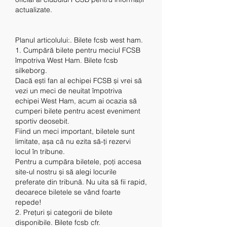
actualizate.
Planul articolului:. Bilete fcsb west ham.
1. Cumpără bilete pentru meciul FCSB 
împotriva West Ham. Bilete fcsb 
silkeborg.
Dacă ești fan al echipei FCSB și vrei să 
vezi un meci de neuitat împotriva 
echipei West Ham, acum ai ocazia să 
cumperi bilete pentru acest eveniment 
sportiv deosebit.
Fiind un meci important, biletele sunt 
limitate, așa că nu ezita să-ți rezervi 
locul în tribune.
Pentru a cumpăra biletele, poți accesa 
site-ul nostru și să alegi locurile 
preferate din tribună. Nu uita să fii rapid, 
deoarece biletele se vând foarte 
repede!
2. Prețuri și categorii de bilete 
disponibile. Bilete fcsb cfr.