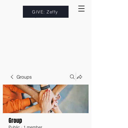
GIVE: Zeffy
Groups
Group
Public
·
1 member