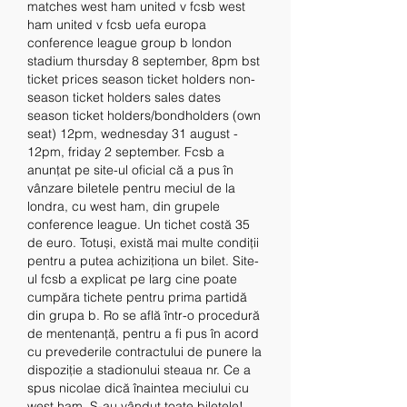
matches west ham united v fcsb west 
ham united v fcsb uefa europa 
conference league group b london 
stadium thursday 8 september, 8pm bst 
ticket prices season ticket holders non-
season ticket holders sales dates 
season ticket holders/bondholders (own 
seat) 12pm, wednesday 31 august - 
12pm, friday 2 september. Fcsb a 
anunțat pe site-ul oficial că a pus în 
vânzare biletele pentru meciul de la 
londra, cu west ham, din grupele 
conference league. Un tichet costă 35 
de euro. Totuși, există mai multe condiții 
pentru a putea achiziționa un bilet. Site-
ul fcsb a explicat pe larg cine poate 
cumpăra tichete pentru prima partidă 
din grupa b. Ro se află într-o procedură 
de mentenanță, pentru a fi pus în acord 
cu prevederile contractului de punere la 
dispoziție a stadionului steaua nr. Ce a 
spus nicolae dică înaintea meciului cu 
west ham. S-au vândut toate biletele! 