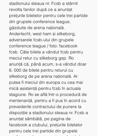
stadionului steaua nr. Fcsb a stârnit 
revolta fanilor după ce a anunțat 
prețurile biletelor pentru cele trei partide 
din grupele conference league, 
găzduite de arena națională. 
Anderlecht, west ham și silkeborg, 
adversarele fcsb-ului din grupele 
conference league / foto: facebook 
fcsb. Câte bilete a vândut fcsb pentru 
meciul retur cu silkeborg gsp. Ro 
anunță că, până acum, s-a vândut doar 
6. 000 de bilete pentru returul cu 
silkeborg de pe arena națională. Ar 
putea fi meciul din europa cu cea mai 
mică asistență pentru fcsb în actuala 
stagiune. Ro se află într-o procedură de 
mentenanță, pentru a fi pus în acord cu 
prevederile contractului de punere la 
dispoziție a stadionului steaua nr. Fcsb a 
anunțat sâmbătă, pe pagina de 
facebook a clubului, prețurile biletelor 
pentru cele trei partide din grupele 