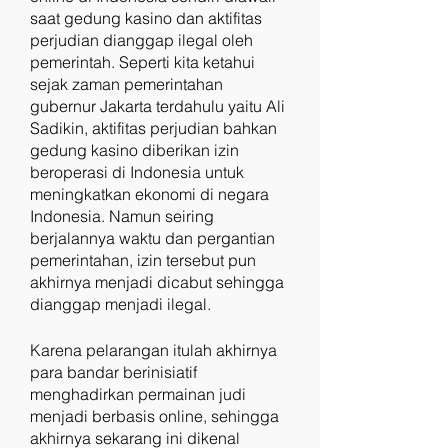
saat gedung kasino dan aktifitas 
perjudian dianggap ilegal oleh 
pemerintah. Seperti kita ketahui 
sejak zaman pemerintahan 
gubernur Jakarta terdahulu yaitu Ali 
Sadikin, aktifitas perjudian bahkan 
gedung kasino diberikan izin 
beroperasi di Indonesia untuk 
meningkatkan ekonomi di negara 
Indonesia. Namun seiring 
berjalannya waktu dan pergantian 
pemerintahan, izin tersebut pun 
akhirnya menjadi dicabut sehingga 
dianggap menjadi ilegal.
Karena pelarangan itulah akhirnya 
para bandar berinisiatif 
menghadirkan permainan judi 
menjadi berbasis online, sehingga 
akhirnya sekarang ini dikenal 