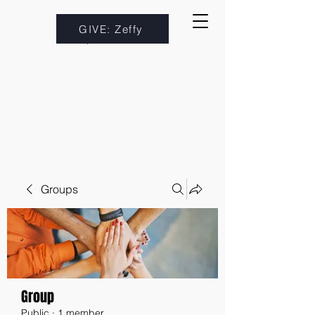
GIVE: Zeffy
Groups
Group
Public
·
1 member