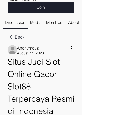
Join
Discussion
Media
Members
About
Back
Anonymous
August 11, 2023
Situs Judi Slot 
Online Gacor 
Slot88 
Terpercaya Resmi 
di Indonesia