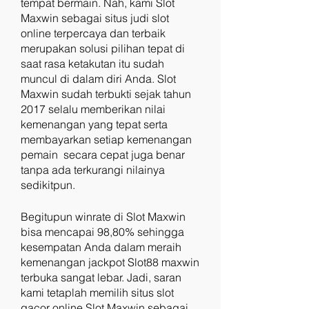
tempat bermain. Nah, kami Slot 
Maxwin sebagai situs judi slot 
online terpercaya dan terbaik 
merupakan solusi pilihan tepat di 
saat rasa ketakutan itu sudah 
muncul di dalam diri Anda. Slot 
Maxwin sudah terbukti sejak tahun 
2017 selalu memberikan nilai 
kemenangan yang tepat serta 
membayarkan setiap kemenangan 
pemain  secara cepat juga benar 
tanpa ada terkurangi nilainya 
sedikitpun.
Begitupun winrate di Slot Maxwin 
bisa mencapai 98,80% sehingga 
kesempatan Anda dalam meraih 
kemenangan jackpot Slot88 maxwin 
terbuka sangat lebar. Jadi, saran 
kami tetaplah memilih situs slot 
gacor online Slot Maxwin sebagai 