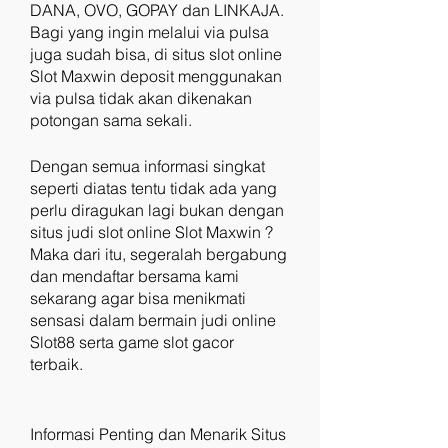
DANA, OVO, GOPAY dan LINKAJA. 
Bagi yang ingin melalui via pulsa 
juga sudah bisa, di situs slot online 
Slot Maxwin deposit menggunakan 
via pulsa tidak akan dikenakan 
potongan sama sekali.
Dengan semua informasi singkat 
seperti diatas tentu tidak ada yang 
perlu diragukan lagi bukan dengan 
situs judi slot online Slot Maxwin ? 
Maka dari itu, segeralah bergabung 
dan mendaftar bersama kami 
sekarang agar bisa menikmati 
sensasi dalam bermain judi online 
Slot88 serta game slot gacor 
terbaik.
Informasi Penting dan Menarik Situs 