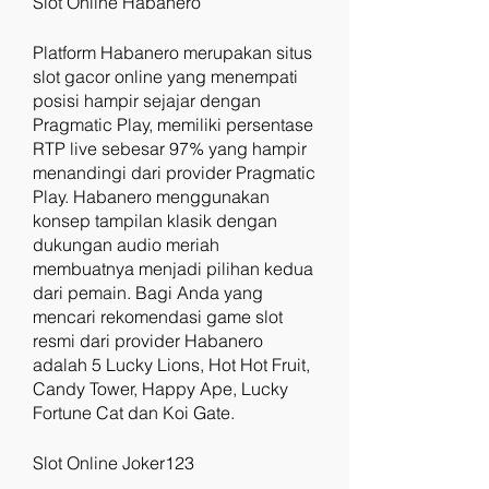
Slot Online Habanero
Platform Habanero merupakan situs 
slot gacor online yang menempati 
posisi hampir sejajar dengan 
Pragmatic Play, memiliki persentase 
RTP live sebesar 97% yang hampir 
menandingi dari provider Pragmatic 
Play. Habanero menggunakan 
konsep tampilan klasik dengan 
dukungan audio meriah 
membuatnya menjadi pilihan kedua 
dari pemain. Bagi Anda yang 
mencari rekomendasi game slot 
resmi dari provider Habanero 
adalah 5 Lucky Lions, Hot Hot Fruit, 
Candy Tower, Happy Ape, Lucky 
Fortune Cat dan Koi Gate.
Slot Online Joker123