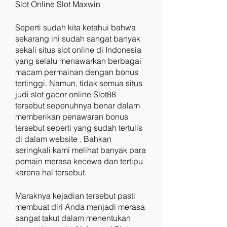
Slot Online Slot Maxwin
Seperti sudah kita ketahui bahwa 
sekarang ini sudah sangat banyak 
sekali situs slot online di Indonesia 
yang selalu menawarkan berbagai 
macam permainan dengan bonus 
tertinggi. Namun, tidak semua situs 
judi slot gacor online Slot88 
tersebut sepenuhnya benar dalam 
memberikan penawaran bonus 
tersebut seperti yang sudah tertulis 
di dalam website . Bahkan 
seringkali kami melihat banyak para 
pemain merasa kecewa dan tertipu 
karena hal tersebut.
Maraknya kejadian tersebut pasti 
membuat diri Anda menjadi merasa 
sangat takut dalam menentukan 