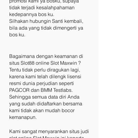
promosi kami ya bosku, supaya 
tidak terjadi kesalahpahaman 
kedepannya bos ku.
Silhakan hubungin Santi kembali, 
bila ada yang tidak dimengerti ya 
bos ku.
Bagaimana dengan keamanan di 
situs Slot88 online Slot Maxwin ? 
Tentu tidak perlu diragukan lagi, 
karena kami telah dilengk lisensi 
resmi dunia perjudian seperti 
PAGCOR dan BMM Testlabs. 
Sehingga semua data diri Anda 
yang sudah didaftarkan bersama 
kami tidak akan mudah bocor 
kemanapun.
Kami sangat menyarankan situs judi 