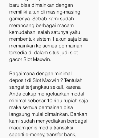
baru bisa dimainkan dengan 
memiliki akun di masing-masing 
gamenya. Sebab kami sudah 
merancang berbagai macam 
kemudahan, salah satunya yaitu 
membentuk sistem 1 akun saja bisa 
memainkan ke semua permainan  
tersedia di dalam situs judi slot 
gacor Slot Maxwin.
Bagaimana dengan minimal 
deposit di Slot Maxwin ? Tentulah 
sangat terjangkau sekali, karena 
Anda cukup mengeluarkan modal 
minimal sebesar 10 ribu rupiah saja 
maka semua permainan bisa 
langsung mulai dimainkan. Bahkan 
kami sudah menyediakan berbagai 
macam jenis media transaksi 
seperti e-money, transfer bank, 