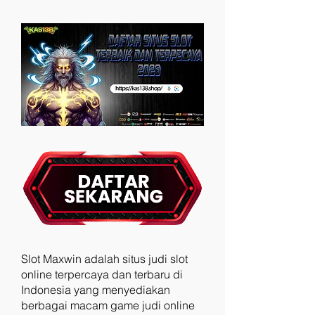
Slot Maxwin adalah situs judi slot 
online terpercaya dan terbaru di 
Indonesia yang menyediakan 
berbagai macam game judi online 