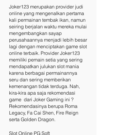
Joker123 merupakan provider judi 
online yang mengenalkan pertama 
kali permainan tembak ikan, namun 
seiring berjalan waktu mereka mulai 
mengembangkan sayap 
perusahaannya menjadi lebih besar 
lagi dengan menciptakan game slot 
online terbaik. Provider Joker123 
memiliki pemain setia yang sering 
mendapatkan julukan slot mania 
karena berbagai permainannya 
seru dan sering memberikan 
kemenangan tidak terduga. Nah, 
kira-kira apa saja rekomendasi 
game  dari Joker Gaming ini ? 
Rekomendasinya berupa Roma 
Legacy, Fa Cai Shen, Fire Reign 
serta Golden Dragon.
Slot Online PG Soft