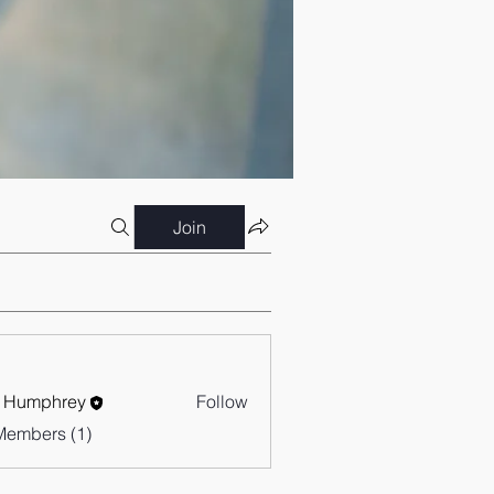
Join
 Humphrey
Follow
Members (1)