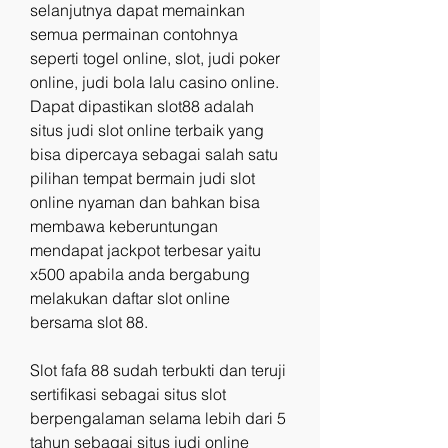
selanjutnya dapat memainkan 
semua permainan contohnya 
seperti togel online, slot, judi poker 
online, judi bola lalu casino online. 
Dapat dipastikan slot88 adalah 
situs judi slot online terbaik yang 
bisa dipercaya sebagai salah satu 
pilihan tempat bermain judi slot 
online nyaman dan bahkan bisa 
membawa keberuntungan 
mendapat jackpot terbesar yaitu 
x500 apabila anda bergabung 
melakukan daftar slot online 
bersama slot 88.
Slot fafa 88 sudah terbukti dan teruji 
sertifikasi sebagai situs slot 
berpengalaman selama lebih dari 5 
tahun sebagai situs judi online 