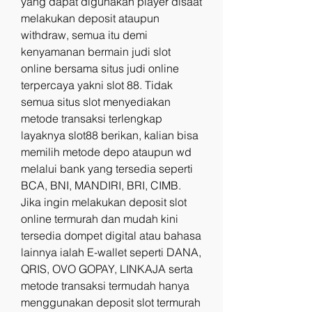
yang dapat digunakan player disaat 
melakukan deposit ataupun 
withdraw, semua itu demi 
kenyamanan bermain judi slot 
online bersama situs judi online 
terpercaya yakni slot 88. Tidak 
semua situs slot menyediakan 
metode transaksi terlengkap 
layaknya slot88 berikan, kalian bisa 
memilih metode depo ataupun wd 
melalui bank yang tersedia seperti 
BCA, BNI, MANDIRI, BRI, CIMB. 
Jika ingin melakukan deposit slot 
online termurah dan mudah kini 
tersedia dompet digital atau bahasa 
lainnya ialah E-wallet seperti DANA, 
QRIS, OVO GOPAY, LINKAJA serta 
metode transaksi termudah hanya 
menggunakan deposit slot termurah 