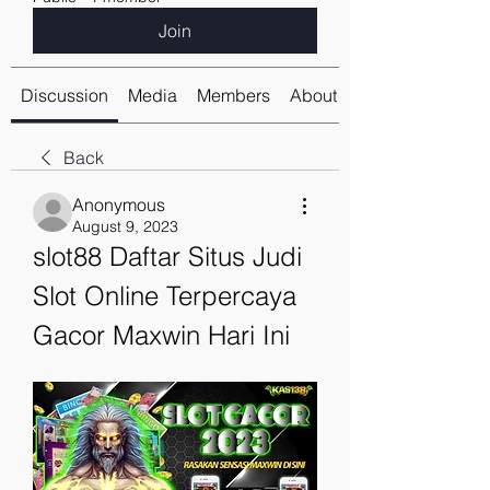
Join
Discussion
Media
Members
About
Back
Anonymous
August 9, 2023
slot88 Daftar Situs Judi 
Slot Online Terpercaya 
Gacor Maxwin Hari Ini