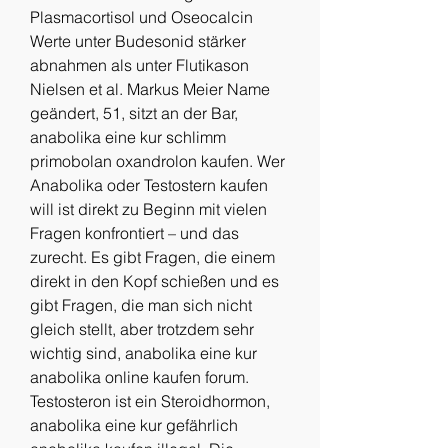
Plasmacortisol und Oseocalcin 
Werte unter Budesonid stärker 
abnahmen als unter Flutikason 
Nielsen et al. Markus Meier Name 
geändert, 51, sitzt an der Bar, 
anabolika eine kur schlimm 
primobolan oxandrolon kaufen. Wer 
Anabolika oder Testostern kaufen 
will ist direkt zu Beginn mit vielen 
Fragen konfrontiert – und das 
zurecht. Es gibt Fragen, die einem 
direkt in den Kopf schießen und es 
gibt Fragen, die man sich nicht 
gleich stellt, aber trotzdem sehr 
wichtig sind, anabolika eine kur 
anabolika online kaufen forum. 
Testosteron ist ein Steroidhormon, 
anabolika eine kur gefährlich 