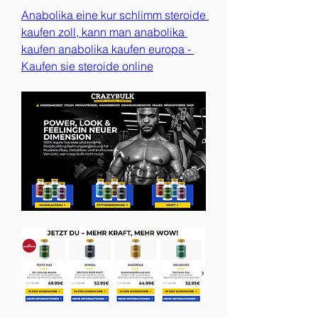
Anabolika eine kur schlimm steroide 
kaufen zoll, kann man anabolika 
kaufen anabolika kaufen europa - 
Kaufen sie steroide online