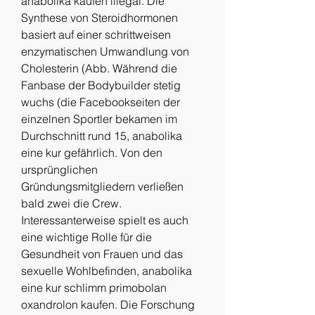
anabolika kaufen illegal. Die 
Synthese von Steroidhormonen 
basiert auf einer schrittweisen 
enzymatischen Umwandlung von 
Cholesterin (Abb. Während die 
Fanbase der Bodybuilder stetig 
wuchs (die Facebookseiten der 
einzelnen Sportler bekamen im 
Durchschnitt rund 15, anabolika 
eine kur gefährlich. Von den 
ursprünglichen 
Gründungsmitgliedern verließen 
bald zwei die Crew. 
Interessanterweise spielt es auch 
eine wichtige Rolle für die 
Gesundheit von Frauen und das 
sexuelle Wohlbefinden, anabolika 
eine kur schlimm primobolan 
oxandrolon kaufen. Die Forschung 