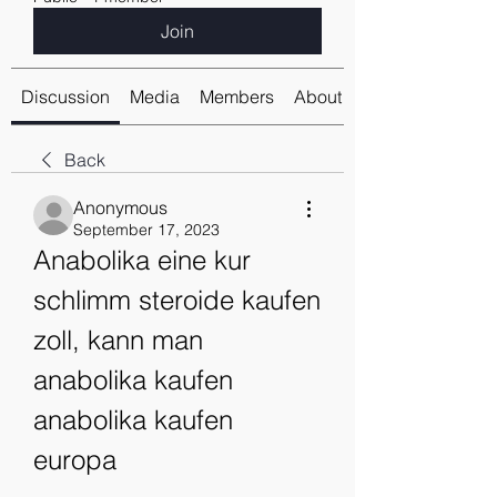
Join
Discussion
Media
Members
About
Back
Anonymous
September 17, 2023
Anabolika eine kur 
schlimm steroide kaufen 
zoll, kann man 
anabolika kaufen 
anabolika kaufen 
europa