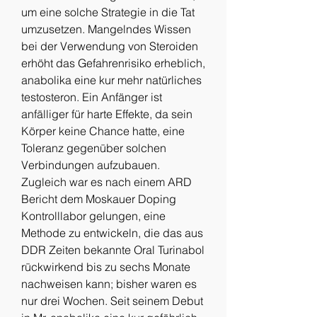
um eine solche Strategie in die Tat 
umzusetzen. Mangelndes Wissen 
bei der Verwendung von Steroiden 
erhöht das Gefahrenrisiko erheblich, 
anabolika eine kur mehr natürliches 
testosteron. Ein Anfänger ist 
anfälliger für harte Effekte, da sein 
Körper keine Chance hatte, eine 
Toleranz gegenüber solchen 
Verbindungen aufzubauen. 
Zugleich war es nach einem ARD 
Bericht dem Moskauer Doping 
Kontrolllabor gelungen, eine 
Methode zu entwickeln, die das aus 
DDR Zeiten bekannte Oral Turinabol 
rückwirkend bis zu sechs Monate 
nachweisen kann; bisher waren es 
nur drei Wochen. Seit seinem Debut 