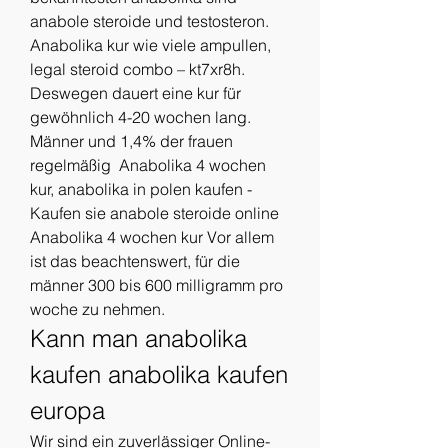
anabole steroide und testosteron. 
Anabolika kur wie viele ampullen, 
legal steroid combo – kt7xr8h. 
Deswegen dauert eine kur für 
gewöhnlich 4-20 wochen lang. 
Männer und 1,4% der frauen 
regelmäßig  Anabolika 4 wochen 
kur, anabolika in polen kaufen - 
Kaufen sie anabole steroide online 
Anabolika 4 wochen kur Vor allem 
ist das beachtenswert, für die 
männer 300 bis 600 milligramm pro 
woche zu nehmen. 
Kann man anabolika 
kaufen anabolika kaufen 
europa
Wir sind ein zuverlässiger Online-