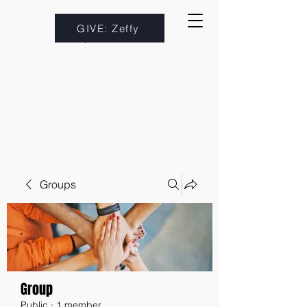
GIVE: Zeffy
Groups
Group
Public
·
1 member