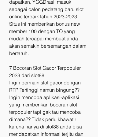
dapatkan, YGGDrasil masuk 
sebagai calon pedatang baru slot 
online terbaik tahun 2023-2023. 
Situs ini memberikan bonus new 
member 100 dengan TO yang 
mudah tercapai membuat anda 
akan semakin bersemangan dalam 
bertaruh.
7 Bocoran Slot Gacor Terpopuler 
2023 dari slot88.
Ingin bermain slot gacor dengan 
RTP Tertinggi namun bingung?? 
Ingin mencoba aplikasi-aplikasi 
yang memberikan bocoran slot 
terpopuler tapi gak tau mencoba 
dimana?? Tidak perlu khawatir 
karena hanya di slot88 anda bisa 
mendapatkan informasi terjitu dan 