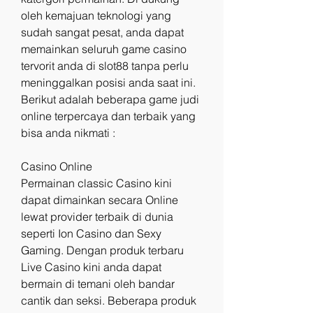
oleh kemajuan teknologi yang 
sudah sangat pesat, anda dapat 
memainkan seluruh game casino 
tervorit anda di slot88 tanpa perlu 
meninggalkan posisi anda saat ini. 
Berikut adalah beberapa game judi 
online terpercaya dan terbaik yang 
bisa anda nikmati :
Casino Online
Permainan classic Casino kini 
dapat dimainkan secara Online 
lewat provider terbaik di dunia 
seperti Ion Casino dan Sexy 
Gaming. Dengan produk terbaru 
Live Casino kini anda dapat 
bermain di temani oleh bandar 
cantik dan seksi. Beberapa produk 