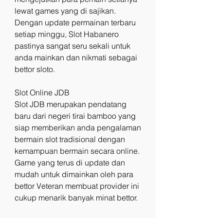
lewat games yang di sajikan. 
Dengan update permainan terbaru 
setiap minggu, Slot Habanero 
pastinya sangat seru sekali untuk 
anda mainkan dan nikmati sebagai 
bettor sloto.
Slot Online JDB
Slot JDB merupakan pendatang 
baru dari negeri tirai bamboo yang 
siap memberikan anda pengalaman 
bermain slot tradisional dengan 
kemampuan bermain secara online. 
Game yang terus di update dan 
mudah untuk dimainkan oleh para 
bettor Veteran membuat provider ini 
cukup menarik banyak minat bettor.