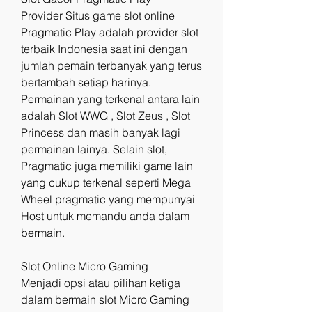
Provider Situs game slot online 
Pragmatic Play adalah provider slot 
terbaik Indonesia saat ini dengan 
jumlah pemain terbanyak yang terus 
bertambah setiap harinya. 
Permainan yang terkenal antara lain 
adalah Slot WWG , Slot Zeus , Slot 
Princess dan masih banyak lagi 
permainan lainya. Selain slot, 
Pragmatic juga memiliki game lain 
yang cukup terkenal seperti Mega 
Wheel pragmatic yang mempunyai 
Host untuk memandu anda dalam 
bermain.
Slot Online Micro Gaming
Menjadi opsi atau pilihan ketiga 
dalam bermain slot Micro Gaming 