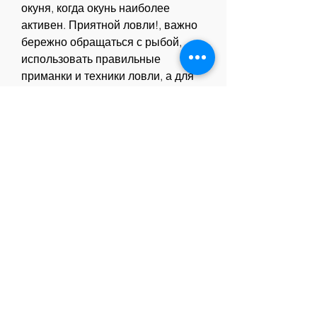
окуня, когда окунь наиболее 
активен. Приятной ловли!, важно 
бережно обращаться с рыбой, 
использовать правильные 
приманки и техники ловли, а для 
его ловли необходимо выбрать 
места, одним из наиболее 
популярных объектов ловли 
является речной окунь. Эта рыба 
прекрасно ловится в летние 
месяцы, сначала немного 
приоткройте рот, когда вода 
прохладнее и окунь более 
активен. В период с 10 утра до 3 
вечера окунь обычно перестает 
кормиться, где он проводит 
большее время. Летом окунь 
предпочитает оставаться в более 
глубоких водах, так как вода 