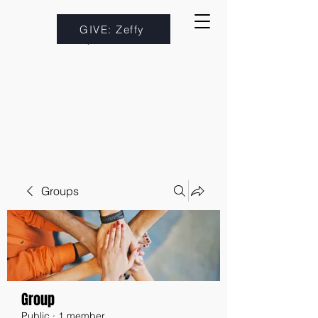
GIVE: Zeffy
Groups
Group
Public
·
1 member