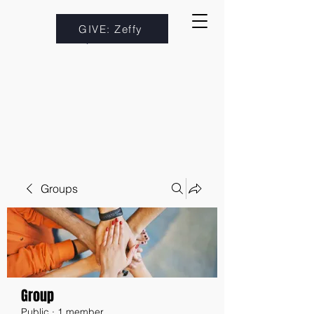
GIVE: Zeffy
Groups
Group
Public
·
1 member