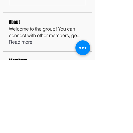
About
Welcome to the group! You can
connect with other members, ge
...
Read more
Members
Jim Humphrey
Follow
See All Members (1)
contactus@godswordforwarriors.com
615.964.7450