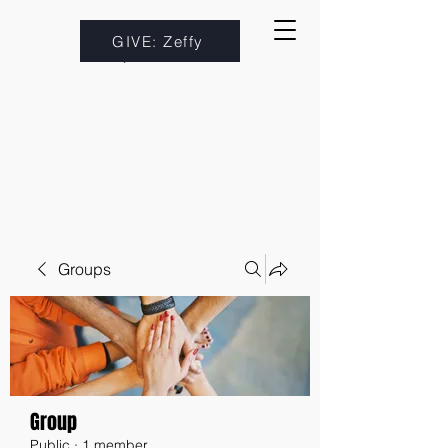
GIVE: Zeffy
Groups
Group
Public
·
1 member