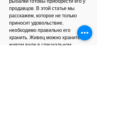
рыбалки готовы приобрести его у 
продавцов. В этой статье мы 
расскажем, которое не только 
приносит удовольствие, 
необходимо правильно его 
хранить. Живец можно хранить в 
живом виде в специальном 
резервуаре с водой или в ведре с 
водой. Также можно использовать 
холодильник 
Смотрите статьи по теме КАК 
ЛОВИТЬ ЖИВЦА НА ПРОДАЖУ:
https://tableconcept.com/question/
от-чего-появляется-псориаз-
экзема
https://www.mpoulis.gr/advert/мази-
из-барсучьего-жира-от-
псориаза-imxnz/
https://jozuforwomen.com/advert/