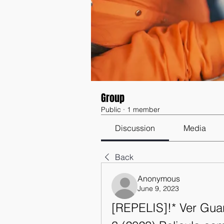
Group
Public
·
1 member
Discussion
Media
Back
Anonymous
June 9, 2023
[REPELIS]!* Ver Guar