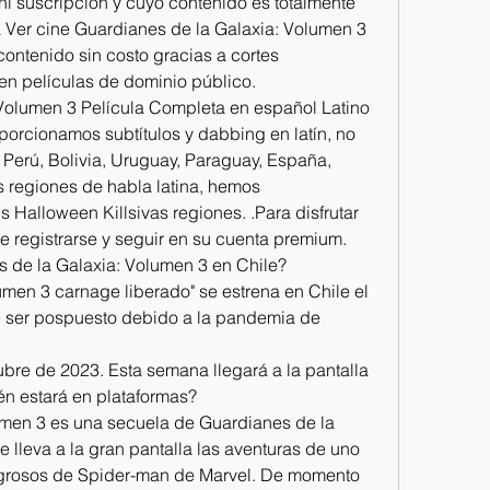
i suscripción y cuyo contenido es totalmente 
a Ver cine Guardianes de la Galaxia: Volumen 3 
ontenido sin costo gracias a cortes 
en películas de dominio público.
Volumen 3 Película Completa en español Latino 
oporcionamos subtítulos y dabbing en latín, no 
Perú, Bolivia, Uruguay, Paraguay, España, 
 regiones de habla latina, hemos 
Halloween Killsivas regiones. .Para disfrutar 
e registrarse y seguir en su cuenta premium.
 de la Galaxia: Volumen 3 en Chile?
men 3 carnage liberado" se estrena en Chile el 
e ser pospuesto debido a la pandemia de 
bre de 2023. Esta semana llegará a la pantalla 
n estará en plataformas?
men 3 es una secuela de Guardianes de la 
lleva a la gran pantalla las aventuras de uno 
grosos de Spider-man de Marvel. De momento 