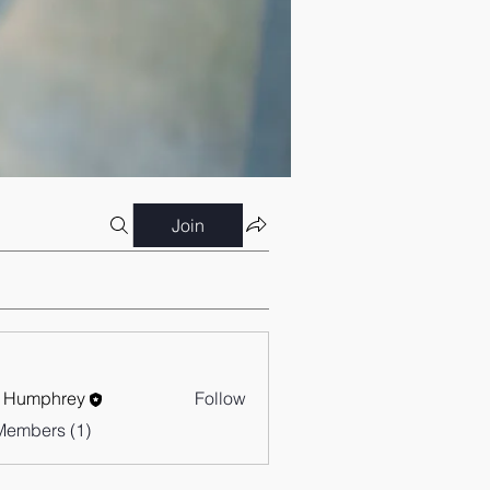
Join
 Humphrey
Follow
Members (1)