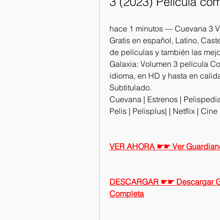
3 (2023) Pelicula co
hace 1 minutos — Cuevana 3 Ve
Gratis en español, Latino, Caste
de películas y también las mej
Galaxia: Volumen 3 película Com
idioma, en HD y hasta en calid
Subtitulado.
Cuevana | Estrenos | Pelispedia 
Pelis | Pelisplus| | Netflix | Cin
VER AHORA ☛☛ Ver Guardianes 
DESCARGAR ☛☛ Descargar Guard
Completa