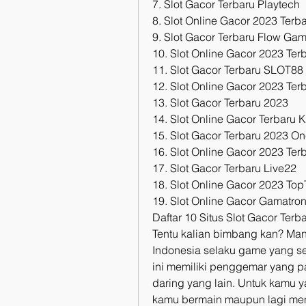
7. Slot Gacor Terbaru Playtech
8. Slot Online Gacor 2023 Terb
9. Slot Gacor Terbaru Flow Ga
10. Slot Online Gacor 2023 Ter
11. Slot Gacor Terbaru SLOT88
12. Slot Online Gacor 2023 Te
13. Slot Gacor Terbaru 2023
14. Slot Online Gacor Terbaru
15. Slot Gacor Terbaru 2023 
16. Slot Online Gacor 2023 Ter
17. Slot Gacor Terbaru Live22
18. Slot Online Gacor 2023 To
19. Slot Online Gacor Gamatro
Daftar 10 Situs Slot Gacor Ter
Tentu kalian bimbang kan? Mana
Indonesia selaku game yang ser
ini memiliki penggemar yang p
daring yang lain. Untuk kamu ya
kamu bermain maupun lagi mencar