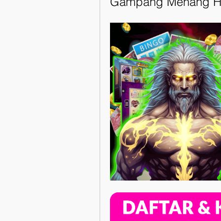
Gampang Menang Har