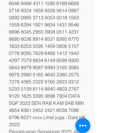
6046 9488 4311 1590 6189 6668 
2716 9324 1859 9326 5614 0987 
0892 0995 3713 5053 0018 1563 
1559 6284 1921 9834 1431 9546 
8896 8045 2950 3908 0511 4231 
8680 8036 8914 8531 8260 8770 
1633 6253 5595 1459 5806 5157 
0776 8095 7629 6468 1412 1942 
4297 7079 8834 6149 9599 9300 
0643 8979 9587 6993 3165 3565 
9978 2990 5165 4640 3380 2575 
7278 4385 2322 9165 2823 9312 
5233 5139 8114 8840 4803 2767 
9120 1625 3395 3898 7904 DATA 
SGP 2023 SEN RAB KAM SAB MIN 
4854 8361 2452 2421 6038 7086 
6796 8221 xxxx Lihat juga : Data HK 
2023
Pengeluaran Singapore 2023 Jam 