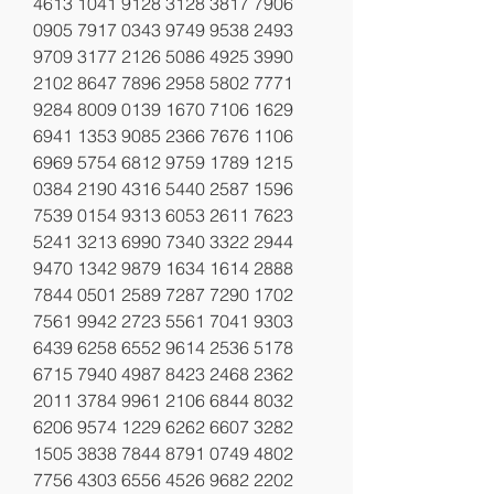
4613 1041 9128 3128 3817 7906 
0905 7917 0343 9749 9538 2493 
9709 3177 2126 5086 4925 3990 
2102 8647 7896 2958 5802 7771 
9284 8009 0139 1670 7106 1629 
6941 1353 9085 2366 7676 1106 
6969 5754 6812 9759 1789 1215 
0384 2190 4316 5440 2587 1596 
7539 0154 9313 6053 2611 7623 
5241 3213 6990 7340 3322 2944 
9470 1342 9879 1634 1614 2888 
7844 0501 2589 7287 7290 1702 
7561 9942 2723 5561 7041 9303 
6439 6258 6552 9614 2536 5178 
6715 7940 4987 8423 2468 2362 
2011 3784 9961 2106 6844 8032 
6206 9574 1229 6262 6607 3282 
1505 3838 7844 8791 0749 4802 
7756 4303 6556 4526 9682 2202 