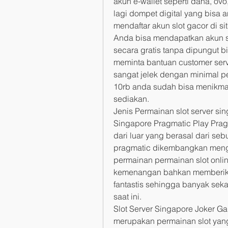
akun e-wallet seperti dana, ovo
lagi dompet digital yang bisa 
mendaftar akun slot gacor di si
Anda bisa mendapatkan akun slo
secara gratis tanpa dipungut b
meminta bantuan customer servi
sangat jelek dengan minimal 
10rb anda sudah bisa menikmati
sediakan.
Jenis Permainan slot server si
Singapore Pragmatic Play Prag
dari luar yang berasal dari se
pragmatic dikembangkan mengg
permainan permainan slot onlin
kemenangan bahkan memberika
fantastis sehingga banyak sekal
saat ini.
Slot Server Singapore Joker Ga
merupakan permainan slot yang 