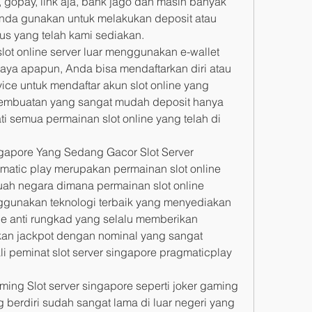
, gopay, link aja, bank jago dan masih banyak 
anda gunakan untuk melakukan deposit atau 
tus yang telah kami sediakan.
t online server luar menggunakan e-wallet 
iaya apapun, Anda bisa mendaftarkan diri atau 
ce untuk mendaftar akun slot online yang 
pembuatan yang sangat mudah deposit hanya 
 semua permainan slot online yang telah di 
ngapore Yang Sedang Gacor Slot Server 
matic play merupakan permainan slot online 
buah negara dimana permainan slot online 
unakan teknologi terbaik yang menyediakan 
e anti rungkad yang selalu memberikan 
n jackpot dengan nominal yang sangat 
i peminat slot server singapore pragmaticplay 
ming Slot server singapore seperti joker gaming 
berdiri sudah sangat lama di luar negeri yang 