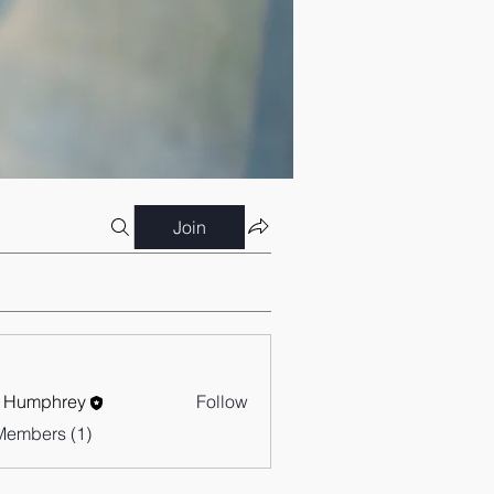
Join
 Humphrey
Follow
Members (1)