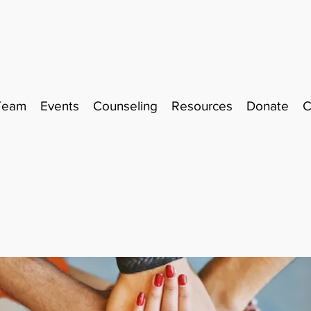
Team
Events
Counseling
Resources
Donate
C