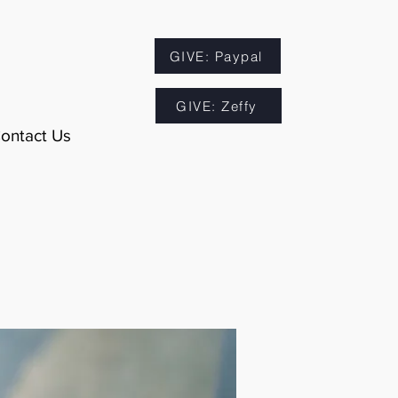
GIVE: Paypal
GIVE: Zeffy
ontact Us