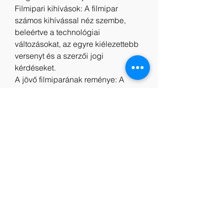
Filmipari kihívások: A filmipar 
számos kihívással néz szembe, 
beleértve a technológiai 
változásokat, az egyre kiélezettebb 
versenyt és a szerzői jogi 
kérdéseket.
A jövő filmiparának reménye: A 
filmipar a legújabb technológiák és 
innovációk felhasználásával, jobb 
nemzetközi együttműködés 
kialakításával és a piacra jutás 
kiterjesztésével fejlődhet és 
haladhat előre. Reméljük, hogy a 
jövőben egyre több olyan kiváló 
minőségű film készülhet, amely 
pozitív hatással van a társadalomra.
Indavideo Halálos iramban 10. 
Videa Teljes Film Magyarul