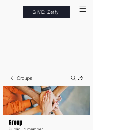
GIVE: Zeffy
Groups
Group
Public
·
1 member