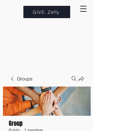
GIVE: Zeffy
Groups
Group
Public
·
1 member