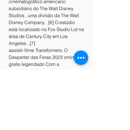
cinematográfico americano 
subsidiário do The Walt Disney 
Studios , uma divisão da The Walt 
Disney Company . [6] O estúdio 
está localizado no Fox Studio Lot na 
área de Century City em Los 
Angeles . [7]
assistir filme Transformers: O 
Despertar das Feras 2023 online 
gratis legendado Com a 
estabilidade financeira, vieram 
novos proprietários, quando a 20th 
Century-Fox vendeu mais de US $ 
700 milhões em 1981 para os 
investidores Marc Rich e Marvin 
Davis . Os ativos da 20th Century-
Fox incluem Pebble Beach Golf 
Links , Aspen Skiing Company e a 
propriedade Century City onde 