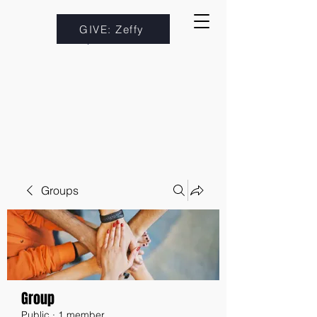
GIVE: Zeffy
Groups
Group
Public
·
1 member