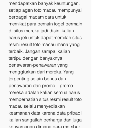
mendapatkan banyak keuntungan. 
setiap agen toto macau mempunyai 
berbagai macam cara untuk 
memikat para pemain togel bermain 
di situs mereka jadi disini kalian 
harus jeli untuk dapat memilah situs 
resmi result toto macau mana yang 
terbaik. Jangan sampai kalian 
tertipu dengan banyaknya 
penawaran-penawaran yang 
menggiurkan dari mereka. Yang 
terpenting selain bonus dan 
penawaran dari promo – promo 
mereka adalah kalian semua harus 
memperhatian situs resmi result toto 
macau selalu menyediakan 
keamanan data karena data pribadi 
kalian sangatlah berharga dan juga 
kenyamanan dimana para member 