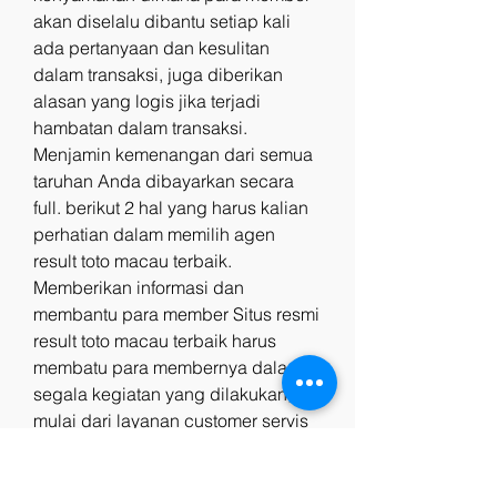
akan diselalu dibantu setiap kali 
ada pertanyaan dan kesulitan 
dalam transaksi, juga diberikan 
alasan yang logis jika terjadi 
hambatan dalam transaksi. 
Menjamin kemenangan dari semua 
taruhan Anda dibayarkan secara 
full. berikut 2 hal yang harus kalian 
perhatian dalam memilih agen 
result toto macau terbaik.  
Memberikan informasi dan 
membantu para member Situs resmi 
result toto macau terbaik harus 
membatu para membernya dalam 
segala kegiatan yang dilakukan, 
mulai dari layanan customer servis 
selama 24 jam, memberikan 
jawaban yang relevan dan juga 