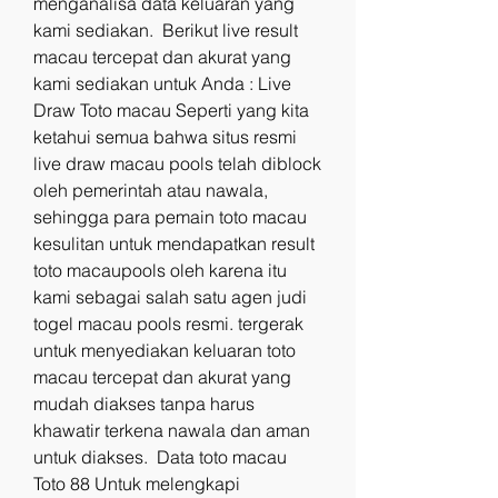
menganalisa data keluaran yang 
kami sediakan.  Berikut live result 
macau tercepat dan akurat yang 
kami sediakan untuk Anda : Live 
Draw Toto macau Seperti yang kita 
ketahui semua bahwa situs resmi 
live draw macau pools telah diblock 
oleh pemerintah atau nawala, 
sehingga para pemain toto macau 
kesulitan untuk mendapatkan result 
toto macaupools oleh karena itu 
kami sebagai salah satu agen judi 
togel macau pools resmi. tergerak 
untuk menyediakan keluaran toto 
macau tercepat dan akurat yang 
mudah diakses tanpa harus 
khawatir terkena nawala dan aman 
untuk diakses.  Data toto macau 
Toto 88 Untuk melengkapi 