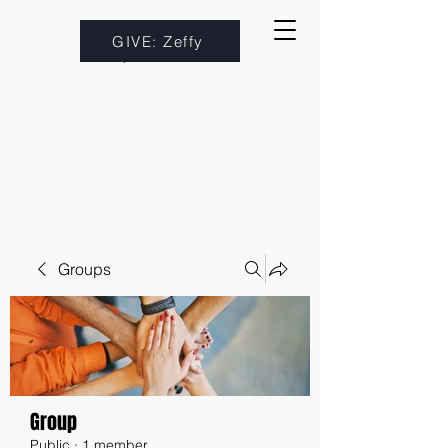
GIVE: Zeffy
Groups
Group
Public
·
1 member