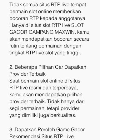
Tidak semua situs RTP live tempat 
bermain slot online memberikan 
bocoran RTP kepada anggotanya. 
Hanya di situs slot RTP live SLOT 
GACOR GAMPANG MAXWIN, kamu 
akan mendapatkan bocoran secara 
rutin tentang permainan dengan 
tingkat RTP live slot yang tinggi.
2. Beberapa Pilihan Car Dapatkan 
Provider Terbaik
Saat bermain slot online di situs 
RTP live resmi dan terpercaya, 
kamu akan mendapatkan pilihan 
provider terbaik. Tidak hanya dari 
segi permainan, tetapi provider 
yang dimiliki juga berkualitas.
3. Dapatkan Peroleh Game Gacor 
Rekomendasi Situs RTP Live