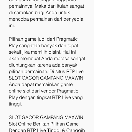
pemainnya. Maka dari itulah sangat 
di sarankan bagi Anda untuk 
mencoba permainan dari penyedia 
ini.
Pilihan game judi dari Pragmatic 
Play sangatlah banyak dan tepat 
sekali jika memilih disini. Hal ini 
akan membuat Anda merasa sangat 
diuntungkan karena ada banyak 
pilihan permainan. Di situs RTP live 
SLOT GACOR GAMPANG MAXWIN, 
Anda dapat memainkan game 
online slot dari vendor Pragmatic 
Play dengan tingkat RTP Live yang 
tinggi.
SLOT GACOR GAMPANG MAXWIN 
Slot Online Berikan Pilihan Game 
Dengan RTP Live Tinggi & Canggih