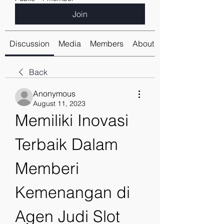
Join
Discussion
Media
Members
About
Back
Anonymous
August 11, 2023
Memiliki Inovasi 
Terbaik Dalam 
Memberi 
Kemenangan di 
Agen Judi Slot 