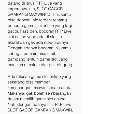
datang di situs RTP Live yang 
terpercaya, nih, SLOT GACOR 
GAMPANG MAXWIN! Di sini, kamu 
bisa dapetin info terbaru tentang 
bocoran game slot online yang lagi 
gacor. Pasti deh, bocoran RTP Live 
slot online yang ada di sini itu 
akurat dan gak ada nipu-nipunya. 
Dengan adanya bocoran ini, kamu 
sebagai pemain bisa lebih 
gampang tentuin game slot yang 
mau kamu mainin biar gak bingung.
Ada ratusan game slot online yang 
sekarang bisa memberi 
kemenangan maxwin secara acak. 
Makanya, gak boleh sembarangan 
dalam memilih game slot online. 
Nah, dengan adanya fitur RTP Live 
SLOT GACOR GAMPANG MAXWIN, 