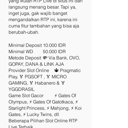
yang ikutan RTP Live di situs ini dan 
langsung menang besar. Tapi ya, 
inget juga, gak wajib banget 
mengandalkan RTP ini, karena ini 
cuma fitur tambahan yang bisa aja 
berubah-ubah.
Minimal Deposit	10.000 IDR
Minimal WD	50.000 IDR
Metode Deposit	💸 Via Bank, OVO, 
GOPAY, DANA & LINK AJA
Provider Slot Online	🔱 Pragmatic 
Play, 🏅 PGSOFT , 🏅 MICRO 
GAMING, 🏅 Habanero & 🏅
YGGDRASIL
Game Slot Gacor	⚡ Gates Of 
Olympus, ⚡ Gates Of Gatotkaca, ⚡ 
Starlight Princess, ⚡ Mahjong, ⚡ Koi 
Gates, ⚡ Lucky Twins, dll
Beberapa Pilihan Slot Online RTP 
Live Terbaik