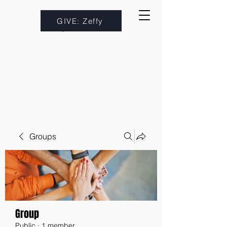
GIVE: Zeffy
Groups
Group
Public
·
1 member