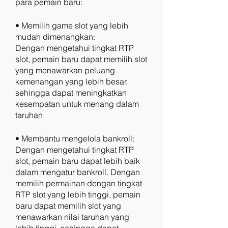
para pemain baru:
• Memilih game slot yang lebih 
mudah dimenangkan:
Dengan mengetahui tingkat RTP 
slot, pemain baru dapat memilih slot 
yang menawarkan peluang 
kemenangan yang lebih besar, 
sehingga dapat meningkatkan 
kesempatan untuk menang dalam 
taruhan
• Membantu mengelola bankroll:
Dengan mengetahui tingkat RTP 
slot, pemain baru dapat lebih baik 
dalam mengatur bankroll. Dengan 
memilih permainan dengan tingkat 
RTP slot yang lebih tinggi, pemain 
baru dapat memilih slot yang 
menawarkan nilai taruhan yang 