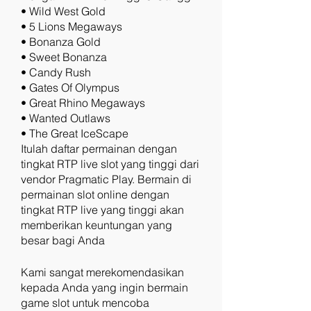
• Wild West Gold
• 5 Lions Megaways
• Bonanza Gold
• Sweet Bonanza
• Candy Rush
• Gates Of Olympus
• Great Rhino Megaways
• Wanted Outlaws
• The Great IceScape
Itulah daftar permainan dengan 
tingkat RTP live slot yang tinggi dari 
vendor Pragmatic Play. Bermain di 
permainan slot online dengan 
tingkat RTP live yang tinggi akan 
memberikan keuntungan yang 
besar bagi Anda
Kami sangat merekomendasikan 
kepada Anda yang ingin bermain 
game slot untuk mencoba 