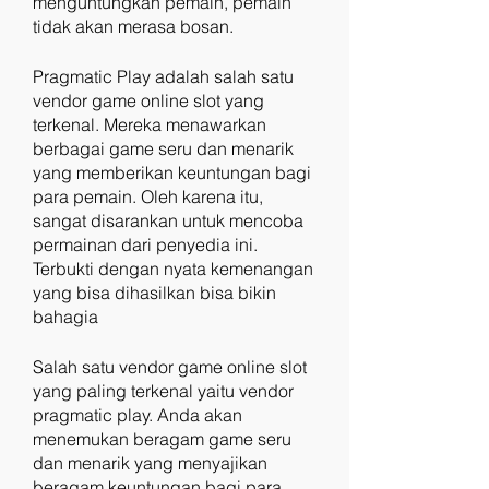
menguntungkan pemain, pemain 
tidak akan merasa bosan.
Pragmatic Play adalah salah satu 
vendor game online slot yang 
terkenal. Mereka menawarkan 
berbagai game seru dan menarik 
yang memberikan keuntungan bagi 
para pemain. Oleh karena itu, 
sangat disarankan untuk mencoba 
permainan dari penyedia ini. 
Terbukti dengan nyata kemenangan 
yang bisa dihasilkan bisa bikin 
bahagia
Salah satu vendor game online slot 
yang paling terkenal yaitu vendor 
pragmatic play. Anda akan 
menemukan beragam game seru 
dan menarik yang menyajikan 
beragam keuntungan bagi para 