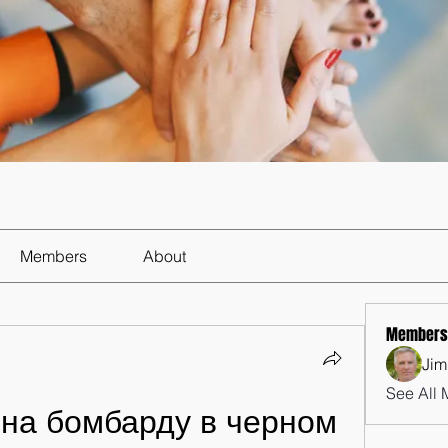
Members
About
Members
Jim
See All 
на бомбарду в черном 