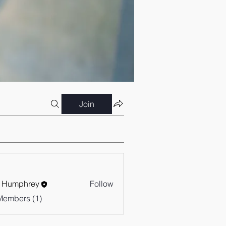
Join
 Humphrey
Follow
Members (1)