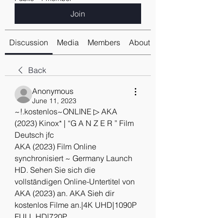
Join
Discussion
Media
Members
About
Back
Anonymous
June 11, 2023
~!.kostenlos~ONLINE ▷ AKA 
(2023) Kinox* | “G A N Z E R ” Film 
Deutsch jfc
AKA (2023) Film Online 
synchronisiert ~ Germany Launch 
HD. Sehen Sie sich die 
vollständigen Online-Untertitel von 
AKA (2023) an. AKA Sieh dir 
kostenlos Filme an.|4K UHD|1090P 
FULL HD|720P 