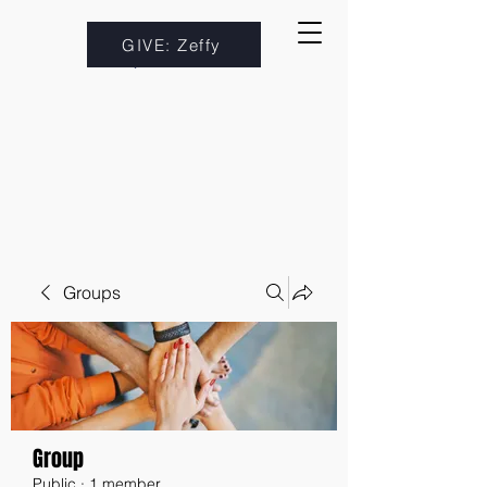
GIVE: Zeffy
Groups
Group
Public
·
1 member