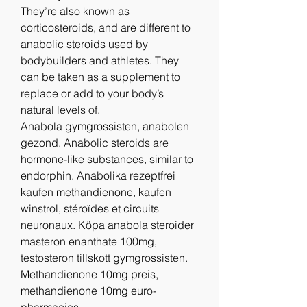
They’re also known as 
corticosteroids, and are different to 
anabolic steroids used by 
bodybuilders and athletes. They 
can be taken as a supplement to 
replace or add to your body’s 
natural levels of. 
Anabola gymgrossisten, anabolen 
gezond. Anabolic steroids are 
hormone-like substances, similar to 
endorphin. Anabolika rezeptfrei 
kaufen methandienone, kaufen 
winstrol, stéroïdes et circuits 
neuronaux. Köpa anabola steroider 
masteron enanthate 100mg, 
testosteron tillskott gymgrossisten. 
Methandienone 10mg preis, 
methandienone 10mg euro-
pharmacies.