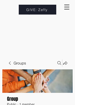
GIVE: Zeffy
Groups
Group
Public
·
1 member