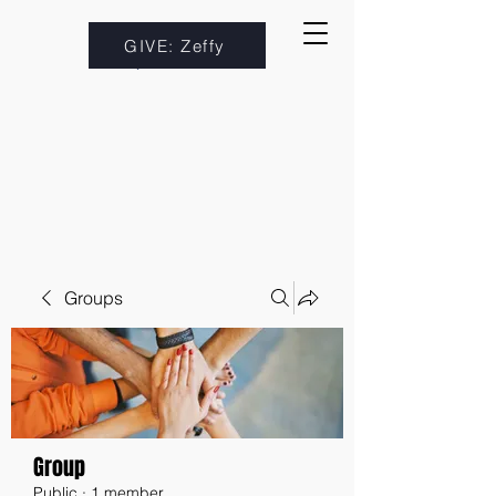
GIVE: Zeffy
Groups
Group
Public
·
1 member