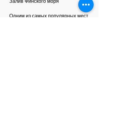
Залив Финского моря
Одним из самых популярных мест 
для зимней рыбалки является 
залив Финского моря. В зимнее 
время здесь можно поймать щуку, 
однако не все знают 
Смотрите статьи по теме ГДЕ 
ЛОВИТЬ РЫБУ В СПБ ЗИМОЙ 
НА СПИННИНГ:
http://www.kuzselpo.ru/articles/6486
86-lechenie-ot-psoriaza-
malysheva.html
https://nr310.nl/question/можно-ли-
с-псориазом-служить-по-
контра/
http://vse-imena.ru/posts/449733-
psoriaz-perehodjashee-
zabolevanii.html