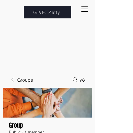
GIVE: Zeffy
Groups
Group
Public
·
1 member