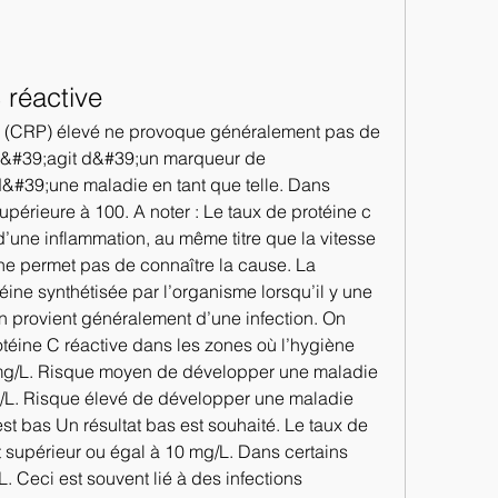
 réactive
e (CRP) élevé ne provoque généralement pas de 
s&#39;agit d&#39;un marqueur de 
&#39;une maladie en tant que telle. Dans 
upérieure à 100. A noter : Le taux de protéine c 
d’une inflammation, au même titre que la vitesse 
 ne permet pas de connaître la cause. La 
éine synthétisée par l’organisme lorsqu’il y une 
n provient généralement d’une infection. On 
otéine C réactive dans les zones où l’hygiène 
 mg/L. Risque moyen de développer une maladie 
g/L. Risque élevé de développer une maladie 
est bas Un résultat bas est souhaité. Le taux de 
st supérieur ou égal à 10 mg/L. Dans certains 
L. Ceci est souvent lié à des infections 