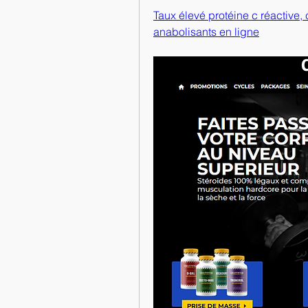
Taux élevé protéine c réactive, 
anabolisants en ligne