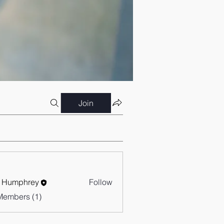
Join
 Humphrey
Follow
Members (1)