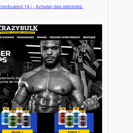
clenbuterol 14 j - Acheter des stéroïdes 