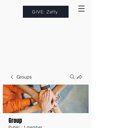
GIVE: Zeffy
Groups
Group
Public
·
1 member