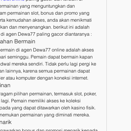
ermainan yang menguntungkan dan 
m permainan slot, bonus dan promo yang 
rta kemudahan akses, anda akan menikmati 
n dan menyenangkan. berikut ini adalah 
di agen Dewa77 paling gacor diantaranya :
dahan Bermain
ermain di agen Dewa77 online adalah akses 
 hari seminggu. Pemain dapat bermain kapan 
wal mereka sendiri. Tidak perlu lagi pergi ke 
dian lainnya, karena semua permainan dapat 
ler atau komputer dengan koneksi internet.
inan
m pilihan permainan, termasuk slot, poker, 
 lagi. Pemain memiliki akses ke koleksi 
pada yang dapat ditawarkan oleh kasino fisik. 
nemukan permainan yang diminati mereka.
narik
nawarkan bonus dan promosi menarik kepada 