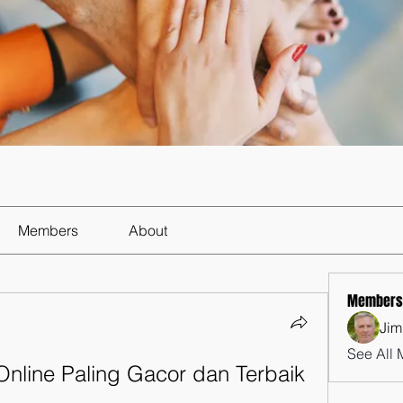
Members
About
Members
Jim
See All 
nline Paling Gacor dan Terbaik 