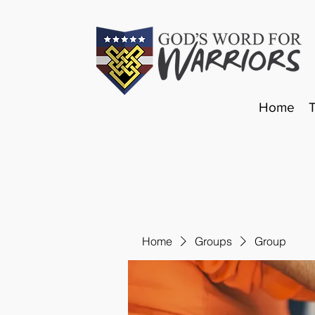
Home
Home
Groups
Group