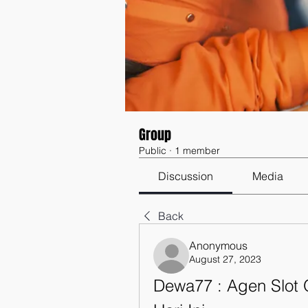
Group
Public
·
1 member
Discussion
Media
Back
Anonymous
August 27, 2023
Dewa77 : Agen Slot O