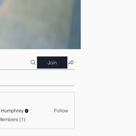
Join
 Humphrey
Follow
Members (1)