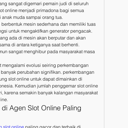
ng sangat digemari pemain judi di seluruh 
slot online menjadi primadona bagi semua 
i anak muda sampai orang tua.
 berbentuk mesin sederhana dan memiliki tuas 
ngsi untuk mengaktifkan generator pengacak. 
 yang ada di mesin akan berputar dan akan 
ama di antara ketiganya saat berhenti. 
mun sangat menghibur pada masyarakat masa 
t mengalami evolusi seiring perkembangan 
 banyak perubahan signifikan. perkembangan 
g slot online untuk dapat dimainkan di 
onesia. Kemudian jumlah penggemar slot online 
ari, karena semakin banyak kalangan masyarakat 
ine.
i Agen Slot Online Paling 
 slot online
 paling gacor dan terbaik di 