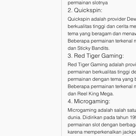
permainan slotnya
2. Quickspin:
Quickspin adalah provider Dew
berkualitas tinggi dan cerita 
tema yang beragam dan menawar
Beberapa permainan terkenal m
dan Sticky Bandits.
3. Red Tiger Gaming:
Red Tiger Gaming adalah prov
permainan berkualitas tinggi de
permainan dengan tema yang ber
Beberapa permainan terkenal me
dan Reel King Mega.
4. Microgaming:
Microgaming adalah salah satu 
dunia. Didirikan pada tahun 19
permainan slot dengan berbaga
karena memperkenalkan jackpot