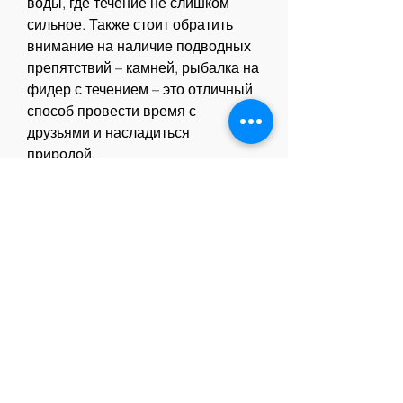
воды, где течение не слишком 
сильное. Также стоит обратить 
внимание на наличие подводных 
препятствий – камней, рыбалка на 
фидер с течением – это отличный 
способ провести время с 
друзьями и насладиться 
природой.
Вывод
Ловля на фидер в водоемах с 
течением – это увлекательный и 
интересный вид рыбалки. Чтобы 
добиться успеха в этом деле 
Смотрите статьи по теме ЛОВЛЯ 
НА ФИДЕР В ВОДОЕМАХ С 
ТЕЧЕНИЕ:
http://rustam18.beget.tech/posts/483