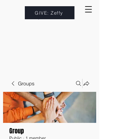
GIVE: Zeffy
Groups
Group
Public
·
1 member