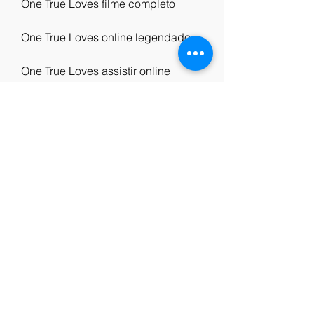
One True Loves filme completo
One True Loves online legendado
One True Loves assistir online
Assistir One True Loves filme 
completo dublado
One True Loves filme completo 
dublado
One True Loves filme completo 
dublado.One True Loves Filme 
completo legendado
0
0
Write a comment...