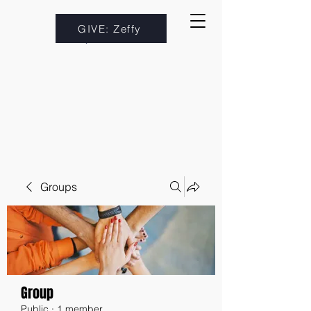
GIVE: Zeffy
Groups
Group
Public
·
1 member