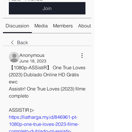
Join
Discussion
Media
Members
About
Back
Anonymous
June 18, 2023
【1080p-ASSistiR】 One True Loves 
(2023) Dublado Online HD Grátis 
ewc
Assistir! One True Loves (2023) filme 
completo
ASSISTIR ▷ 
https://liatharga.my.id/846961-pt-
1080p-one-true-loves-2023-filme-
completo-dublado-pt-assistir-