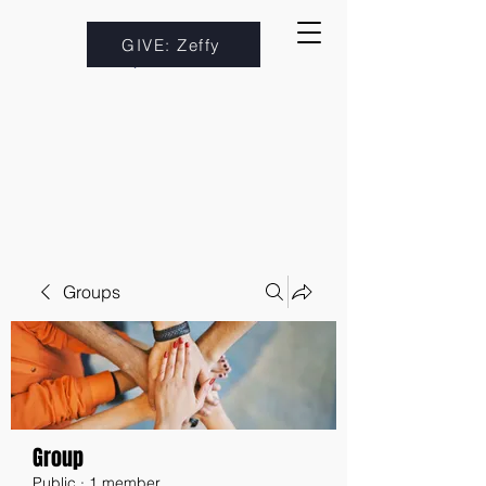
GIVE: Zeffy
Groups
Group
Public
·
1 member