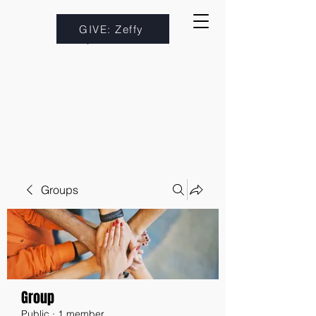
GIVE: Zeffy
Groups
Group
Public
·
1 member