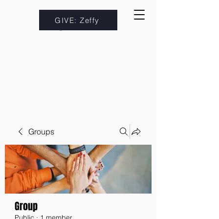
GIVE: Zeffy
Groups
Group
Public
·
1 member