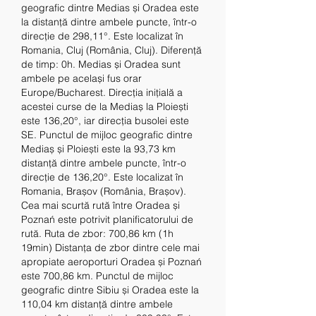
geografic dintre Medias și Oradea este 
la distanță dintre ambele puncte, într-o 
direcție de 298,11°. Este localizat în 
Romania, Cluj (România, Cluj). Diferență 
de timp: 0h. Medias și Oradea sunt 
ambele pe același fus orar 
Europe/Bucharest. Direcția inițială a 
acestei curse de la Mediaș la Ploiești 
este 136,20°, iar direcția busolei este 
SE. Punctul de mijloc geografic dintre 
Mediaș și Ploiești este la 93,73 km 
distanță dintre ambele puncte, într-o 
direcție de 136,20°. Este localizat în 
Romania, Brașov (România, Brașov). 
Cea mai scurtă rută între Oradea și 
Poznań este potrivit planificatorului de 
rută. Ruta de zbor: 700,86 km (1h 
19min) Distanța de zbor dintre cele mai 
apropiate aeroporturi Oradea și Poznań 
este 700,86 km. Punctul de mijloc 
geografic dintre Sibiu și Oradea este la 
110,04 km distanță dintre ambele 