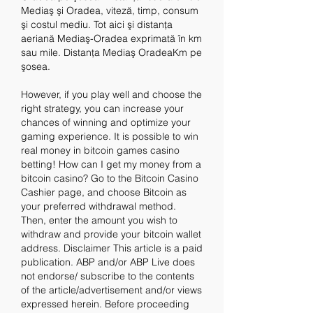
Mediaş şi Oradea, viteză, timp, consum 
şi costul mediu. Tot aici şi distanţa 
aeriană Mediaş-Oradea exprimată în km 
sau mile. Distanţa Mediaş OradeaKm pe 
şosea. 
However, if you play well and choose the 
right strategy, you can increase your 
chances of winning and optimize your 
gaming experience. It is possible to win 
real money in bitcoin games casino 
betting! How can I get my money from a 
bitcoin casino? Go to the Bitcoin Casino 
Cashier page, and choose Bitcoin as 
your preferred withdrawal method. 
Then, enter the amount you wish to 
withdraw and provide your bitcoin wallet 
address. Disclaimer This article is a paid 
publication. ABP and/or ABP Live does 
not endorse/ subscribe to the contents 
of the article/advertisement and/or views 
expressed herein. Before proceeding 