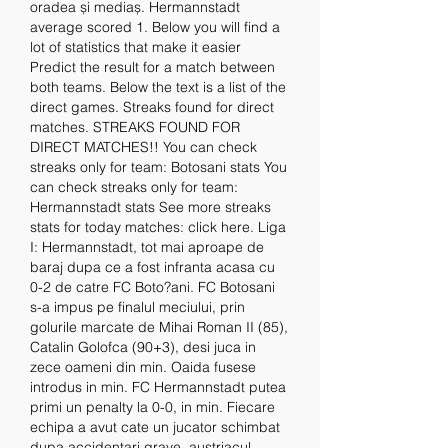
oradea și mediaș. Hermannstadt 
average scored 1. Below you will find a 
lot of statistics that make it easier 
Predict the result for a match between 
both teams. Below the text is a list of the 
direct games. Streaks found for direct 
matches. STREAKS FOUND FOR 
DIRECT MATCHES!! You can check 
streaks only for team: Botosani stats You 
can check streaks only for team: 
Hermannstadt stats See more streaks 
stats for today matches: click here. Liga 
I: Hermannstadt, tot mai aproape de 
baraj dupa ce a fost infranta acasa cu 
0-2 de catre FC Boto?ani. FC Botosani 
s-a impus pe finalul meciului, prin 
golurile marcate de Mihai Roman II (85), 
Catalin Golofca (90+3), desi juca in 
zece oameni din min. Oaida fusese 
introdus in min. FC Hermannstadt putea 
primi un penalty la 0-0, in min. Fiecare 
echipa a avut cate un jucator schimbat 
dupa accidentari grave, austriacul 