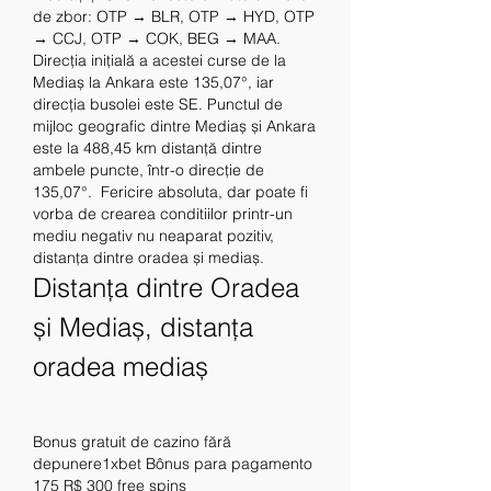
de zbor: OTP → BLR, OTP → HYD, OTP 
→ CCJ, OTP → COK, BEG → MAA. 
Direcția inițială a acestei curse de la 
Mediaș la Ankara este 135,07°, iar 
direcția busolei este SE. Punctul de 
mijloc geografic dintre Mediaș și Ankara 
este la 488,45 km distanță dintre 
ambele puncte, într-o direcție de 
135,07°.  Fericire absoluta, dar poate fi 
vorba de crearea conditiilor printr-un 
mediu negativ nu neaparat pozitiv, 
distanța dintre oradea și mediaș.
Distanța dintre Oradea 
și Mediaș, distanța 
oradea mediaș
Bonus gratuit de cazino fără 
depunere1xbet Bônus para pagamento 
175 R$ 300 free spins