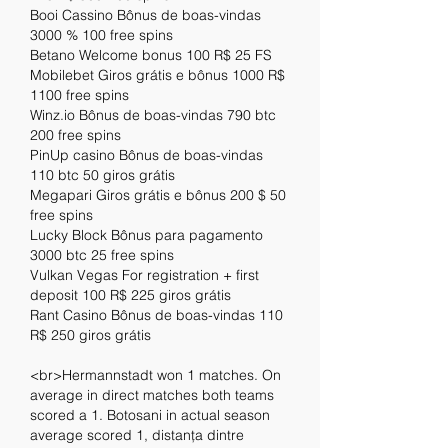
Booi Cassino Bônus de boas-vindas 
3000 % 100 free spins
Betano Welcome bonus 100 R$ 25 FS
Mobilebet Giros grátis e bônus 1000 R$ 
1100 free spins
Winz.io Bônus de boas-vindas 790 btc 
200 free spins
PinUp casino Bônus de boas-vindas 
110 btc 50 giros grátis
Megapari Giros grátis e bônus 200 $ 50 
free spins
Lucky Block Bônus para pagamento 
3000 btc 25 free spins
Vulkan Vegas For registration + first 
deposit 100 R$ 225 giros grátis
Rant Casino Bônus de boas-vindas 110 
R$ 250 giros grátis
<br>Hermannstadt won 1 matches. On 
average in direct matches both teams 
scored a 1. Botosani in actual season 
average scored 1, distanța dintre 