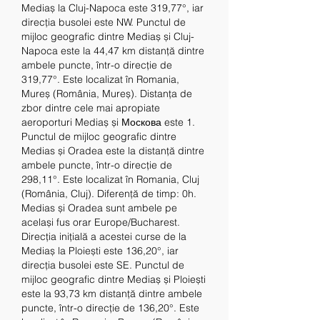
Mediaș la Cluj-Napoca este 319,77°, iar 
direcția busolei este NW. Punctul de 
mijloc geografic dintre Mediaș și Cluj-
Napoca este la 44,47 km distanță dintre 
ambele puncte, într-o direcție de 
319,77°. Este localizat în Romania, 
Mureș (România, Mureș). Distanța de 
zbor dintre cele mai apropiate 
aeroporturi Mediaș și Москова este 1. 
Punctul de mijloc geografic dintre 
Medias și Oradea este la distanță dintre 
ambele puncte, într-o direcție de 
298,11°. Este localizat în Romania, Cluj 
(România, Cluj). Diferență de timp: 0h. 
Medias și Oradea sunt ambele pe 
același fus orar Europe/Bucharest. 
Direcția inițială a acestei curse de la 
Mediaș la Ploiești este 136,20°, iar 
direcția busolei este SE. Punctul de 
mijloc geografic dintre Mediaș și Ploiești 
este la 93,73 km distanță dintre ambele 
puncte, într-o direcție de 136,20°. Este 