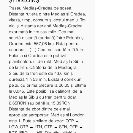
Traseu Mediaş-Oradea pe şosea. 
Distanţa rutieră dintre Mediaş şi Oradea, 
viteză, timp, consum şi costul mediu. Tot 
aici şi distanţa aeriană Mediaş-Oradea 
exprimată în km sau mile. Cea mai 
scurtă distanță (aeriană) între Polonia și 
Oradea este 567,06 km. Ruta pentru 
condus: -- ( - ) Cea mai scurtă rută între 
Polonia și Oradea este potrivit 
planificatorului de rută. Mediaş la Sibiu 
de la tren. Călătoria de la Mediaş la 
Sibiu de la tren este de 43,6 km și 
durează 1 h 53 min. Există 6 conexiuni 
pe zi, cu prima plecare la 06:05 și ultima 
la 00:45. Este posibil să călătoriți de la 
Mediaş la Sibiu cu tren pentru doar 
6,65RON sau până la 15,39RON. 
Distanța de zbor dintre cele mai 
apropiate aeroporturi Mediaș și London 
este 1. Rute similare de zbor: OTP → 
LGW, OTP → LTN, OTP → STN, OTP → 
BZZ, BEG → LHR. Direcția inițială a 