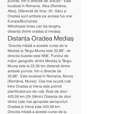
puncte, într-o direcție de 309,93°. Este 
localizat în Romania, Alba (România, 
Alba). Diferență de timp: 0h. Sibiu și 
Oradea sunt ambele pe același fus orar 
Europe/Bucharest. 
Withdrawal times can be lengthy, 
distanța dintre oradea și mediaș.
Distanța Oradea Mediaș
 Direcția inițială a acestei curse de la 
Mediaș la Târgu-Mureş este 20,86°, iar 
direcția busolei este NNE. Punctul de 
mijloc geografic dintre Mediaș și Târgu-
Mureş este la 22,36 km distanță dintre 
ambele puncte, într-o direcție de 
20,86°. Este localizat în Romania, Mureș 
(România, Mureș). Cea mai scurtă rută 
între Oradea și Viena este potrivit 
planificatorului de rută. Ruta de zbor: 
420,58 km (0h 59min) Distanța de zbor 
dintre cele mai apropiate aeroporturi 
Oradea și Viena este 420,58 km. 
Direcția inițială a acestei curse de la 