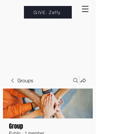
GIVE: Zeffy
Groups
Group
Public
·
1 member