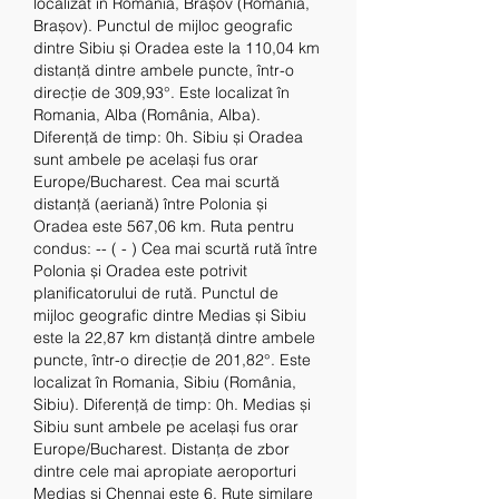
localizat în Romania, Brașov (România, 
Brașov). Punctul de mijloc geografic 
dintre Sibiu și Oradea este la 110,04 km 
distanță dintre ambele puncte, într-o 
direcție de 309,93°. Este localizat în 
Romania, Alba (România, Alba). 
Diferență de timp: 0h. Sibiu și Oradea 
sunt ambele pe același fus orar 
Europe/Bucharest. Cea mai scurtă 
distanță (aeriană) între Polonia și 
Oradea este 567,06 km. Ruta pentru 
condus: -- ( - ) Cea mai scurtă rută între 
Polonia și Oradea este potrivit 
planificatorului de rută. Punctul de 
mijloc geografic dintre Medias și Sibiu 
este la 22,87 km distanță dintre ambele 
puncte, într-o direcție de 201,82°. Este 
localizat în Romania, Sibiu (România, 
Sibiu). Diferență de timp: 0h. Medias și 
Sibiu sunt ambele pe același fus orar 
Europe/Bucharest. Distanța de zbor 
dintre cele mai apropiate aeroporturi 
Mediaș și Chennai este 6. Rute similare 