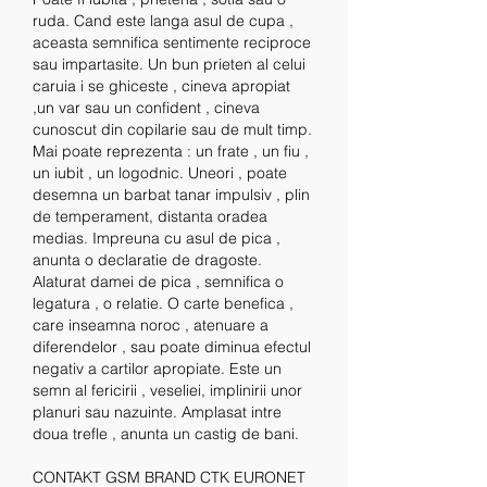
ruda. Cand este langa asul de cupa , 
aceasta semnifica sentimente reciproce 
sau impartasite. Un bun prieten al celui 
caruia i se ghiceste , cineva apropiat 
,un var sau un confident , cineva 
cunoscut din copilarie sau de mult timp. 
Mai poate reprezenta : un frate , un fiu , 
un iubit , un logodnic. Uneori , poate 
desemna un barbat tanar impulsiv , plin 
de temperament, distanta oradea 
medias. Impreuna cu asul de pica , 
anunta o declaratie de dragoste. 
Alaturat damei de pica , semnifica o 
legatura , o relatie. O carte benefica , 
care inseamna noroc , atenuare a 
diferendelor , sau poate diminua efectul 
negativ a cartilor apropiate. Este un 
semn al fericirii , veseliei, implinirii unor 
planuri sau nazuinte. Amplasat intre 
doua trefle , anunta un castig de bani.
CONTAKT GSM BRAND CTK EURONET 