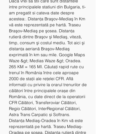
Daca vrei sa stii care sunt distantele 
intre principalele statiuni din Bulgaria, ti-
am pregatit si cateva date despre 
acestea:. Distanţa Braşov-Mediaş în Km 
vă este reprezentată pe hartă. Traseu 
Braşov-Mediaş pe şosea. Distanţa 
rutieră dintre Braşov şi Mediaş, viteză, 
timp, consum şi costul mediu. Tot aici şi 
distanţa aeriană Braşov-Mediaş 
exprimată în km sau mile. Google Maps 
Waze &gt; Medias Waze &gt; Oradea. 
265 KM = 165 MI. Căutați rapid rute cu 
trenul în România între cele aproape 
2000 de stații ale rețelei CFR. Află 
informații cu privire la orarul trenurilor de 
călători între principalele orașe din 
România, cu date direct de la operatorii 
CFR Călători, Transferoviar Călători, 
Regio Călători, InterRegional Călători, 
Astra Trans Carpatic și Softrans. 
Distanţa Mediaş-Oradea în Km vă este 
reprezentată pe hartă. Traseu Mediaş-
Oradea pe şosea. Distanţa rutieră dintre 