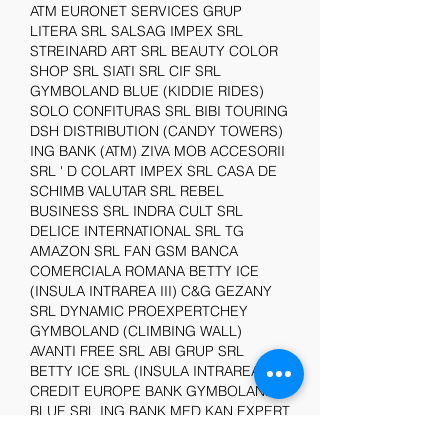
ATM EURONET SERVICES GRUP 
LITERA SRL SALSAG IMPEX SRL 
STREINARD ART SRL BEAUTY COLOR 
SHOP SRL SIATI SRL CIF SRL 
GYMBOLAND BLUE (KIDDIE RIDES) 
SOLO CONFITURAS SRL BIBI TOURING 
DSH DISTRIBUTION (CANDY TOWERS) 
ING BANK (ATM) ZIVA MOB ACCESORII 
SRL ' D COLART IMPEX SRL CASA DE 
SCHIMB VALUTAR SRL REBEL 
BUSINESS SRL INDRA CULT SRL 
DELICE INTERNATIONAL SRL TG 
AMAZON SRL FAN GSM BANCA 
COMERCIALA ROMANA BETTY ICE 
(INSULA INTRAREA III) C&G GEZANY 
SRL DYNAMIC PROEXPERTCHEY 
GYMBOLAND (CLIMBING WALL) 
AVANTI FREE SRL ABI GRUP SRL 
BETTY ICE SRL (INSULA INTRAREA I) 
CREDIT EUROPE BANK GYMBOLAND 
BLUE SRL ING BANK MED KAN EXPERT 
SRL MOBIUP DISTRIBUTION SRL 