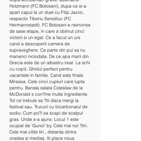
Holzmann (FC Botosani), dupa ce si-a 
spart capul la un duel cu Filip Jazvic, 
respectiv Tiberiu Serediuc (FC 
Hermannstadt). FC Botosani e neinvinsa 
de sase etape, in care a obtinut cinci 
victorii si un egal. Ce a facut un urs 
cand a descoperit camera de 
supraveghere. Ce parte din pui sa nu 
mananci niciodata. De ce apa marii din 
Grecia este de un albastru ireal. La schi 
cu copiii. Ghidul perfect pentru 
vacantele in familie. Cand este finala 
Mireasa. Cele cinci cupluri care lupta 
pentru. Banala salata Coleslaw de la 
McDonald s con?ine multe ingrediente. 
Tot ce trebuie sa ?tii daca mergi la 
festival sau. Trucuri cu bicarbonatul de 
sodiu: Cum po?i sa scapi de scalpul 
gras. Unde s-a ajuns: Locul 1 este 
ocupat de 'Gunoi' by. Cele mai noi ?tiri. 
Cele mai citite tiri., distanța dintre 
oradea și mediaș. Iti place noua 