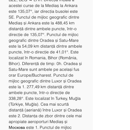
acestei curse de la Mediaș la Ankara 
este 135,07°, iar direcția busolei este 
SE. Punctul de mijloc geografic dintre 
Mediaș și Ankara este la 488,45 km 
distanță dintre ambele puncte, într-o 
direcție de 135,07°. Punctul de mijloc 
geografic dintre Oradea și Satu-Mare 
este la 54,09 km distanță dintre ambele 
puncte, într-o direcție de 41,01°. Este 
localizat în Romania, Bihor (România, 
Bihor). Diferență de timp: 0h. Oradea și 
Satu-Mare sunt ambele pe același fus 
orar Europe/Bucharest. Punctul de 
mijloc geografic dintre Luxor și Oradea 
este la 1. 277,49 km distanță dintre 
ambele puncte, într-o direcție de 
338,28°. Este localizat în Turkey, Muğla 
(Türkiye, Muğla). Cea mai scurtă 
distanță (aeriană) între Luxor și Oradea 
este 2. Distanța de zbor dintre cele mai 
apropiate aeroporturi Mediaș și 
Москова este 1. Punctul de mijloc 