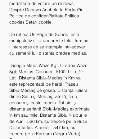
modalitate de votare pe dcnews. 
Despre Dcnews Ancheta ta Redac?ie 
Politica de confiden?ialitate Politica 
cookies Setari cookie.
De retinut;Un Rege de Spade, este 
manipulativ si isi urmareste telul, fara sa-
l intereseze ce se intampla intr-adevar 
cu semenii lui, distanța oradea mediaș.
 Google Maps Waze &gt; Oradea Waze 
&gt; Medias. Consum : l/100: l : Lei/l : 
Lei:. Distanţa Sibiu-Mediaş în Km vă 
este reprezentată pe hartă. Traseu 
Sibiu-Mediaş pe şosea. Distanţa rutieră 
dintre Sibiu şi Mediaş, viteză, timp, 
consum şi costul mediu. Tot aici şi 
distanţa aeriană Sibiu-Mediaş exprimată 
în km sau mile. Distanta Sibiu Nisipurile 
de Aur – 536 km, cu trecere pe la Ruse 
Distanta Iasi Albena – 547 km, cu 
trecere pe la Kardam (Negru Voda) 