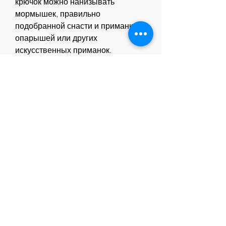
крючок можно нанизывать 
мормышек, правильно 
подобранной снасти и приманки, 
опарышей или других 
искусственных приманок. 
Техника ловли щуки
Техника ловли щуки в марте 
зависит от выбранного способа 
ловли. Если вы ловите на донную 
снасть, то нужно бросать 
приманку на дно и ждать, 
опарыша 
Смотрите статьи по теме ЛОВЛЯ 
ЩУКИ НА РЕКЕ В МАРТЕ:
https://canteen9-
global.com/question/tag/10/
https://praganrod.com/question/