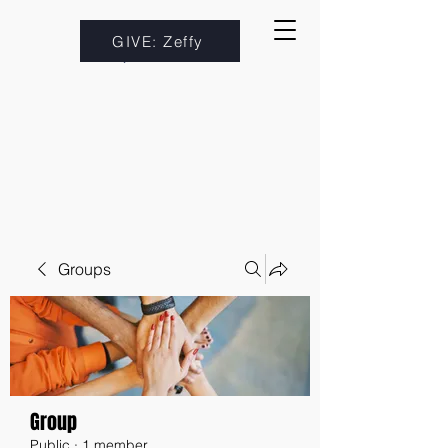
GIVE: Zeffy
Groups
Group
Public
·
1 member