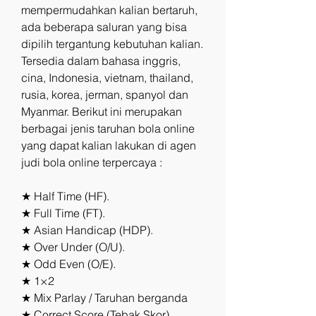
mempermudahkan kalian bertaruh, 
ada beberapa saluran yang bisa 
dipilih tergantung kebutuhan kalian. 
Tersedia dalam bahasa inggris, 
cina, Indonesia, vietnam, thailand, 
rusia, korea, jerman, spanyol dan 
Myanmar. Berikut ini merupakan 
berbagai jenis taruhan bola online 
yang dapat kalian lakukan di agen 
judi bola online terpercaya : 
★ Half Time (HF).
★ Full Time (FT).
★ Asian Handicap (HDP).
★ Over Under (O/U).
★ Odd Even (O/E).
★ 1×2
★ Mix Parlay / Taruhan berganda
★ Correct Score (Tebak Skor)