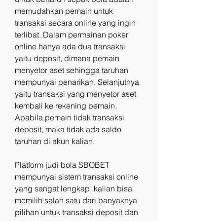
memudahkan pemain untuk 
transaksi secara online yang ingin 
terlibat. Dalam permainan poker 
online hanya ada dua transaksi 
yaitu deposit, dimana pemain 
menyetor aset sehingga taruhan 
mempunyai penarikan, Selanjutnya 
yaitu transaksi yang menyetor aset 
kembali ke rekening pemain. 
Apabila pemain tidak transaksi 
deposit, maka tidak ada saldo 
taruhan di akun kalian. 
Platform judi bola SBOBET 
mempunyai sistem transaksi online 
yang sangat lengkap, kalian bisa 
memilih salah satu dari banyaknya 
pilihan untuk transaksi deposit dan 