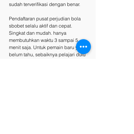
sudah terverifikasi dengan benar. 
Pendaftaran pusat perjudian bola 
sbobet selalu aktif dan cepat. 
Singkat dan mudah. hanya 
membutuhkan waktu 3 sampai 5 
menit saja. Untuk pemain baru yang 
belum tahu, sebaiknya pelajari dulu 
cara menulis akun dan deposit 
yang baik. Kalian bisa mengetahui 
detail akun dan deposit dibawah 
ini. 
Syarat Mendaftar Situs Judi Bola 
Sbobet Online Resmi 
Pemain harus memperhatikan hal 
yang penting untuk menulis akun 
game di lingkungan perjudian 
sepakbola terbaik di SBOBET, 