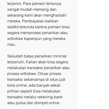
terjamin. Para pemain tentunya 
sangat mudah memang dan 
sekarang kami akan menghadiahi 
mereka. Pembayaran bahkan 
sedikit tertunda karena pemain bisa 
segera memproses penarikan atau 
withdraw kapanpun yang mereka 
mau. 
Sesudah batas penarikan minimal 
terpenuhi, Kalian akan bisa segera 
melakukan transaksi penarikan atau 
proses withdraw. Diluar proses 
transaksi sebenarnya di situs judi 
bola online, ada banyak sekali 
pilihan seperti bisa melakukan 
transaksi melalui rekening bank 
atau pulsa dan dompet online. 