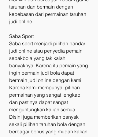
taruhan dan bermain dengan 
kebebasan dari permainan taruhan 
judi online. 
Saba Sport  
Saba sport menjadi pilihan bandar 
judi online atau penyedia pemain 
sepakbola yang tak kalah 
banyaknya. Karena itu pemain yang 
ingin bermain judi bola dapat 
bermain judi online dengan kami, 
Karena kami mempunyai pilihan 
permainan yang sangat lengkap 
dan pastinya dapat sangat 
menguntungkan kalian semua. 
Disini juga memberikan banyak 
sekali pilihan taruhan bola dengan 
berbagai bonus yang mudah kalian 