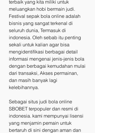
terbaik yang kita miliki untuk 
meluangkan hobi bermain judi. 
Festival sepak bola online adalah 
bisnis yang sangat terkenal di 
seluruh dunia, Termasuk di 
indonesia. Oleh sebab itu penting 
sekali untuk kalian agar bisa 
mengidentifikasi berbagai detail 
informasi mengenai jenis-jenis bola 
dengan berbagai kemudahan mulai 
dari transaksi, Akses permainan, 
dan masih banyak lagi 
kelebihannya. 
Sebagai situs judi bola online 
SBOBET terpopuler dan resmi di 
indonesia. kami mempunyai lisensi 
yang menjamin pemain untuk 
bertaruh di sini dengan aman dan 