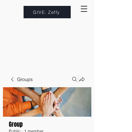
GIVE: Zeffy
Groups
Group
Public
·
1 member