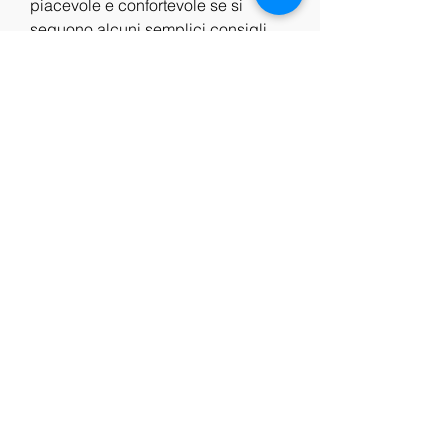
piacevole e confortevole se si 
seguono alcuni semplici consigli. 
Scegliere il luogo giusto, utilizzare 
un buon sistema audio, scegliere il 
film giusto Barbie, creare l'ambiente 
giusto, scegliere il momento giusto 
e prenotare il cibo e le bevande 
giuste sono tutti fattori importanti da 
considerare per garantire 
un'esperienza di visione piacevole.
0
0
Write a comment...
About
Welcome to the group! You can
connect with other members, ge
...
Read more