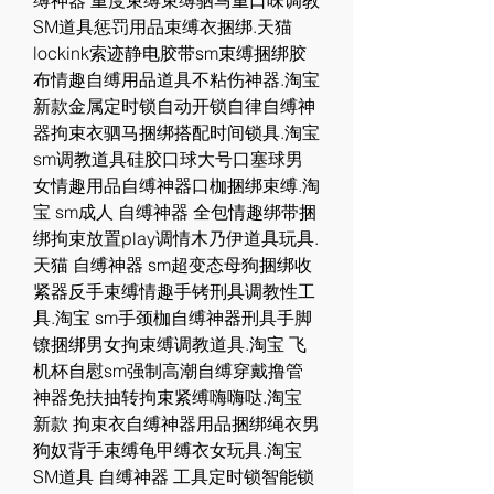
缚神器 重度束缚束缚驷马重口味调教
SM道具惩罚用品束缚衣捆绑.天猫 
lockink索迹静电胶带sm束缚捆绑胶
布情趣自缚用品道具不粘伤神器.淘宝 
新款金属定时锁自动开锁自律自缚神
器拘束衣驷马捆绑搭配时间锁具.淘宝 
sm调教道具硅胶口球大号口塞球男
女情趣用品自缚神器口枷捆绑束缚.淘
宝 sm成人 自缚神器 全包情趣绑带捆
绑拘束放置play调情木乃伊道具玩具.
天猫 自缚神器 sm超变态母狗捆绑收
紧器反手束缚情趣手铐刑具调教性工
具.淘宝 sm手颈枷自缚神器刑具手脚
镣捆绑男女拘束缚调教道具.淘宝 飞
机杯自慰sm强制高潮自缚穿戴撸管
神器免扶抽转拘束紧缚嗨嗨哒.淘宝 
新款 拘束衣自缚神器用品捆绑绳衣男
狗奴背手束缚龟甲缚衣女玩具.淘宝 
SM道具 自缚神器 工具定时锁智能锁