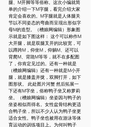
腿、M开脚等等俗称。这次小编就简
单的介绍一下M字腿，看完介绍大家
肯定会喜欢的。M字腿就是人体腿关
节以不同姿态的弯曲而呈现出形似字
母M的造型。（槽娘网编辑）形象图
示就是如下图这样： 这个可以称作M
大开腿，就是双腿叉开的比较宽，可
以蹲跨M，仰坐M，仰躺M、还可以
背爬M、背跪M等等，就不在多配图
了，你肯定见过的。还有一种就是 
（槽娘网编辑）还有一种就是M小开
腿，就是膝盖并拢，双脚打开，如下
图形状。 此处图片河蟹 然后拓展一
下还有M字坐，俗称鸭子坐又称萝莉
坐。（槽娘网编辑）坐姿因与鸭子的
坐姿相似而得名。女性盆骨结构更适
合鸭子坐，所以不少人认为鸭子坐更
适合女性。鸭子坐也被用在游泳等体
育运动的训练项目上。为何叫鸭子