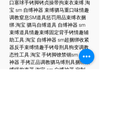
口塞球手铐脚铐贞操带拘束衣束缚.淘
宝 sm 自缚神器 束缚驷马重口味情趣
调教窒息SM道具惩罚用品束缚衣捆
绑.淘宝 驷马自缚道具 自缚神器 sm
束缚道具情趣束缚固定背手铐情趣辅
助工具.淘宝 自缚神器 sm超捆绑收紧
器反手束缚情趣手铐母刑具狗变调教
态性工具.淘宝 手铐脚镣禁锢sm 自缚
神器 手拷正品调教驷马缚刑具捆绑束
缚绳拘束器.淘宝 sm 自缚神器 定制
专用.天猫 SM自缚捆绑衣露胸拘束神
器捆绑调教男女狗奴皮革大码女性另
类用品.天猫 日本自缚衣束缚拘束神
器调教男女狗奴禁锢性感内衣皮革另
类性用品.天猫 补充精钢黑铁逼真死
镣项圈手铐脚镣金属拘束 自缚神器 
sm另类性刑具.天猫 T型开腿架分腿
调教器强制站立脚铐束缚拘束男女狗
奴惩罚自缚神器.天猫 sm 自缚神器 