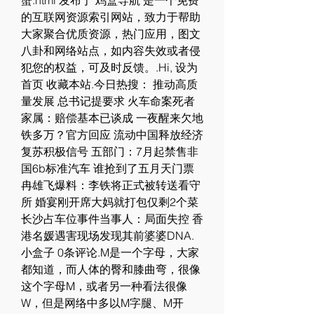
蟹.html 发布于 鸡盒导航 是一个免费
的互联网资源索引网站，致力于帮助
大家聚合优质资源，热门应用，图文
八卦和网络站点，如内容失效或者侵
犯您的权益，可及时反馈。.Hi, 设为
首页 收藏本站.今日热搜： 推动高质
量发展 总书记提要求 火车命案死者
家属：赔偿基本已谈成 一夜醒来欠地
铁多万？官方回应 流动中国释放经济
复苏积极信号 五部门：7月起禁售非
国6b标准汽车 谁抢到了五月天门票 
冉雄飞爆料：李铁将正式被转送看守
所 婚宴刚开席大妈就打包仅剩2个菜 
长沙占车位事件当事人：局面失控 香
港名媛遇害现场发现其前婆婆DNA.
小盒子 0条评论.M是一个字母，大家
都知道，而人体的臀和膝曲弯，很像
这个字母M，或者另一种看法很像
W，但是网络中多以M字腿、M开