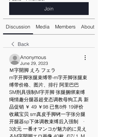
Join
Discussion
Media
Members
About
Back
Anonymous
June 29, 2023
Ｍ字開脚 えろ フェラ
m字开脚张腿束缚带-m字开脚张腿束
缚带价格、图片、排行 阿里巴巴
SM刑具强制M字开脚 张腿捆绑束缚
绳情趣分腿器超变态调教母狗工具 新
品促销 ￥ 49 ￥98 已售8件 19评价 
收藏宝贝 sm真皮手脚铐一字张分腿
开腿器sp下体调教束缚后入强制   · 
3次元 一番オマンコが魅力的に見え
るM字開脚エロ画像 40枚. /07/ 1. M