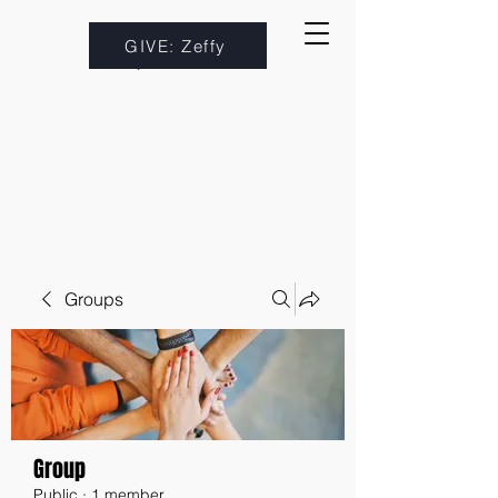
GIVE: Zeffy
Groups
Group
Public
·
1 member