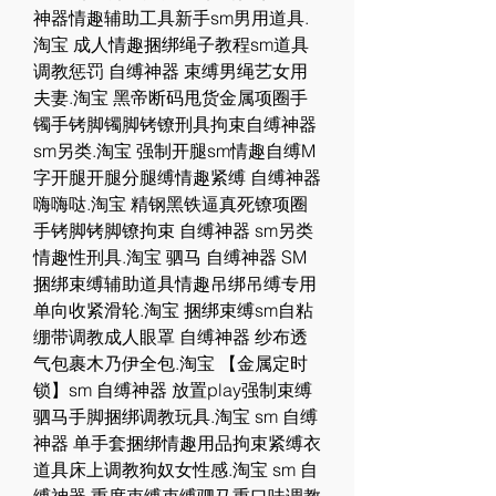
神器情趣辅助工具新手sm男用道具.
淘宝 成人情趣捆绑绳子教程sm道具
调教惩罚 自缚神器 束缚男绳艺女用
夫妻.淘宝 黑帝断码甩货金属项圈手
镯手铐脚镯脚铐镣刑具拘束自缚神器
sm另类.淘宝 强制开腿sm情趣自缚M
字开腿开腿分腿缚情趣紧缚 自缚神器 
嗨嗨哒.淘宝 精钢黑铁逼真死镣项圈
手铐脚铐脚镣拘束 自缚神器 sm另类
情趣性刑具.淘宝 驷马 自缚神器 SM
捆绑束缚辅助道具情趣吊绑吊缚专用
单向收紧滑轮.淘宝 捆绑束缚sm自粘
绷带调教成人眼罩 自缚神器 纱布透
气包裹木乃伊全包.淘宝 【金属定时
锁】sm 自缚神器 放置play强制束缚
驷马手脚捆绑调教玩具.淘宝 sm 自缚
神器 单手套捆绑情趣用品拘束紧缚衣
道具床上调教狗奴女性感.淘宝 sm 自