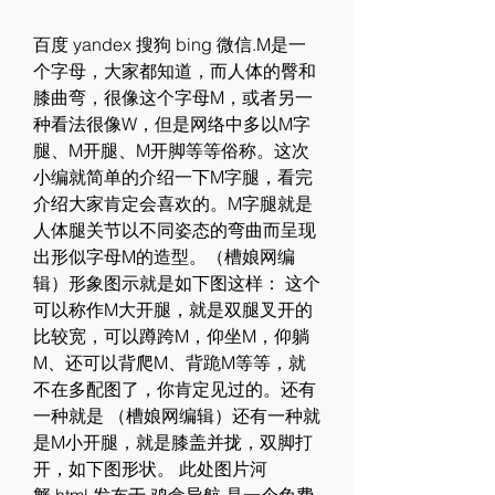
百度 yandex 搜狗 bing 微信.M是一
个字母，大家都知道，而人体的臀和
膝曲弯，很像这个字母M，或者另一
种看法很像W，但是网络中多以M字
腿、M开腿、M开脚等等俗称。这次
小编就简单的介绍一下M字腿，看完
介绍大家肯定会喜欢的。M字腿就是
人体腿关节以不同姿态的弯曲而呈现
出形似字母M的造型。（槽娘网编
辑）形象图示就是如下图这样： 这个
可以称作M大开腿，就是双腿叉开的
比较宽，可以蹲跨M，仰坐M，仰躺
M、还可以背爬M、背跪M等等，就
不在多配图了，你肯定见过的。还有
一种就是 （槽娘网编辑）还有一种就
是M小开腿，就是膝盖并拢，双脚打
开，如下图形状。 此处图片河