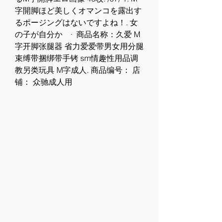
字開脚ほど美しくオマンコを露出す
るポージングはないですよね！. 女
の子が自分か   · 商品名称：久爱 M
字开脚张腿器 省力爱爱带男女用分腿
束缚带捆绑带手铐 sm情趣性用品调
教另类玩具 M字成人. 商品编号： 店
铺： 众驰成人用 