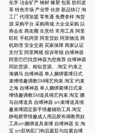
化学 冶金矿产 钢材 橡塑 包装 纺织皮
革 特色市场 产业带 伙拼 新品快订 淘
工厂 代理加盟 零售通 免费拿样 淘货
源 采购平台 采购商城 大企业采购 以
商会友 商友圈 生意经 常用工具 阿里
旺旺 手机阿里 阿里贷款 阿里物流 商
机助理 安全交易 买家保障 商家认证 
支付宝 阿里网规 投诉举报.自缚神器 
阿里巴巴找货神器为您推荐 自缚神器 
同款货源、相似货源。.淘宝 约束之
海驷马 自缚神器 单人捆绑紧缚日式
束缚情趣调教SM绳艺拘束.淘宝 约束
之海 自缚神器 单人捆绑紧缚日式束
缚情趣调教SM道具绳艺拘束.淘宝 驷
马自缚道具 自缚神器 sm束缚道具情
趣束缚固定新手情趣辅助工具.淘宝 
静电胶带情趣成人用品胶布调教男奴
工具sm捆绑道具束缚 自缚神器 女.淘
宝 sm肛钩肛门钩后庭肛勾拉紧自缚