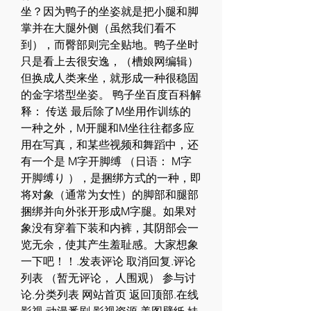
坐？因为鸭子的坐姿就是把小腿和脚
掌并在大腿外侧（虽然我们看不
到），而臀部则完全贴地。鸭子坐时
只是看上去很安逸，（槽娘网编辑）
但换成人类来坐，就形成一种很稳固
的金字塔型坐姿。 鸭子坐百度百科解
释： 传送 最后除了M坐用作训练的
一种之外，M开腿和M坐往往都多应
用在写真，和某些视频和舞蹈中，还
有一个是 M字开脚缚 （日语： M字
开脚缚り ），是捆绑方式的一种，即
将对象（通常为女性）的脚部和腿部
捆绑并向外张开形成M字腿。如果对
象没有穿着下装和内裤，其阴部会一
览无余，使其产生羞耻感。大家想象
一下吧！！.发表评论 取消回复.评论
列表 （暂无评论， 人围观） 参与讨
论.分类列表 网站首页 返回顶部.在线