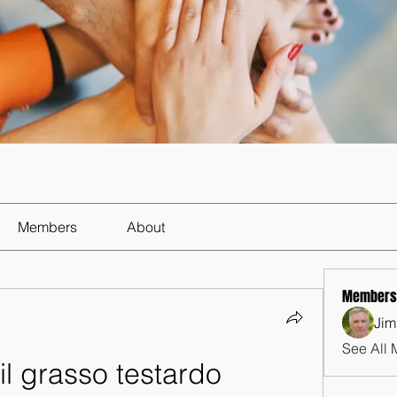
Members
About
Members
Jim
See All 
l grasso testardo 