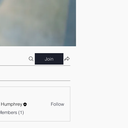
Join
 Humphrey
Follow
Members (1)