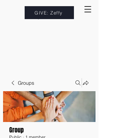
GIVE: Zeffy
Groups
Group
Public
·
1 member